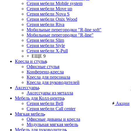
Серия мебели Mobile system
Серия мебели Move up
Серия мебели Nova S
Серия мебели Onix Wood
Серия мебели Riva
Мобильные перегородки "R-line soft"
Мобильные перегородки "R-line"
Серия мебели Slim
Серия мебели Style
Серия мебели X-Pull
+ ЕЩЕ 9
Кресла и стулья
Офисные стулья
Конференц-кресла
Кресла для персонала
Кресла для руководителей
Аксессуары
Аксессуары из металла
Мебель для Колл-центра
Серия мебели Bell
Акции
Серия мебели Call center
Мягкая мебель
Офисные диваны и кресла
Модульная мягкая мебель
Мебель для руководителя