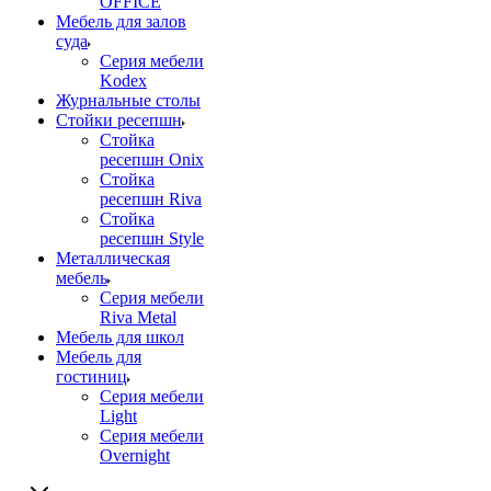
OFFICE
Мебель для залов
суда
Серия мебели
Kodex
Журнальные столы
Стойки ресепшн
Стойка
ресепшн Onix
Стойка
ресепшн Riva
Стойка
ресепшн Style
Металлическая
мебель
Серия мебели
Riva Metal
Мебель для школ
Мебель для
гостиниц
Серия мебели
Light
Серия мебели
Overnight