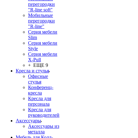
перегородки
"R-line soft"
Мобильные
перегородки
"R-line"
Серия мебели
Slim
Серия мебели
Style
Серия мебели
X-Pull
+ ЕЩЕ 9
Кресла и стулья
Офисные
стулья
Конференц-
кресла
Кресла для
персонала
Кресла для
руководителей
Аксессуары
Аксессуары из
металла
Мебель для Колл-