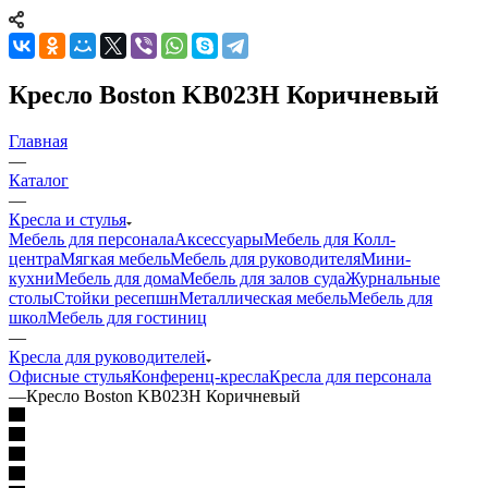
Кресло Boston KB023H Коричневый
Главная
—
Каталог
—
Кресла и стулья
Мебель для персонала
Аксессуары
Мебель для Колл-
центра
Мягкая мебель
Мебель для руководителя
Мини-
кухни
Мебель для дома
Мебель для залов суда
Журнальные
столы
Стойки ресепшн
Металлическая мебель
Мебель для
школ
Мебель для гостиниц
—
Кресла для руководителей
Офисные стулья
Конференц-кресла
Кресла для персонала
—
Кресло Boston KB023H Коричневый