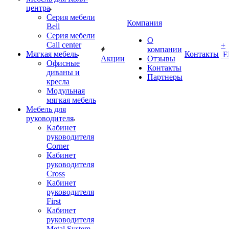
центра
Серия мебели
Компания
Bell
Серия мебели
О
Call center
+
компании
Мягкая мебель
Контакты
Е
Акции
Отзывы
Офисные
Контакты
диваны и
Партнеры
кресла
Модульная
мягкая мебель
Мебель для
руководителя
Кабинет
руководителя
Corner
Кабинет
руководителя
Cross
Кабинет
руководителя
First
Кабинет
руководителя
Metal System