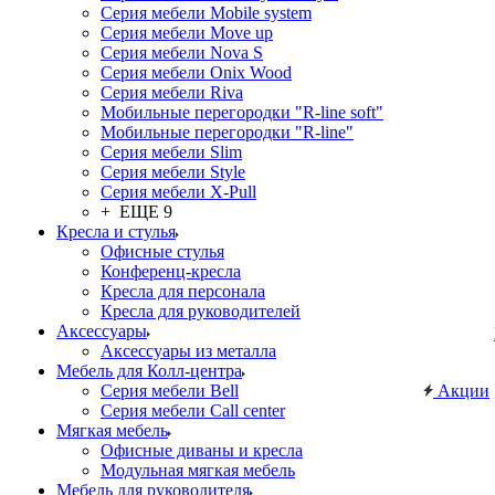
Серия мебели Mobile system
Серия мебели Move up
Серия мебели Nova S
Серия мебели Onix Wood
Серия мебели Riva
Мобильные перегородки "R-line soft"
Мобильные перегородки "R-line"
Серия мебели Slim
Серия мебели Style
Серия мебели X-Pull
+ ЕЩЕ 9
Кресла и стулья
Офисные стулья
Конференц-кресла
Кресла для персонала
Кресла для руководителей
Аксессуары
Аксессуары из металла
Мебель для Колл-центра
Серия мебели Bell
Акции
Серия мебели Call center
Мягкая мебель
Офисные диваны и кресла
Модульная мягкая мебель
Мебель для руководителя