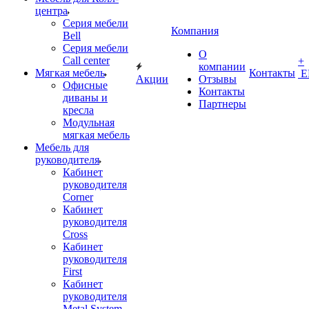
центра
Серия мебели
Компания
Bell
Серия мебели
О
Call center
+
компании
Мягкая мебель
Контакты
Е
Акции
Отзывы
Офисные
Контакты
диваны и
Партнеры
кресла
Модульная
мягкая мебель
Мебель для
руководителя
Кабинет
руководителя
Corner
Кабинет
руководителя
Cross
Кабинет
руководителя
First
Кабинет
руководителя
Metal System