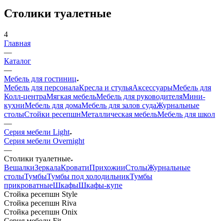
Столики туалетные
4
Главная
—
Каталог
—
Мебель для гостиниц
Мебель для персонала
Кресла и стулья
Аксессуары
Мебель для
Колл-центра
Мягкая мебель
Мебель для руководителя
Мини-
кухни
Мебель для дома
Мебель для залов суда
Журнальные
столы
Стойки ресепшн
Металлическая мебель
Мебель для школ
—
Серия мебели Light
Серия мебели Overnight
—
Столики туалетные
Вешалки
Зеркала
Кровати
Прихожии
Столы
Журнальные
столы
Тумбы
Тумбы под холодильник
Тумбы
прикроватные
Шкафы
Шкафы-купе
Стойка ресепшн Style
Стойка ресепшн Riva
Стойка ресепшн Onix
Серия мебели Fit