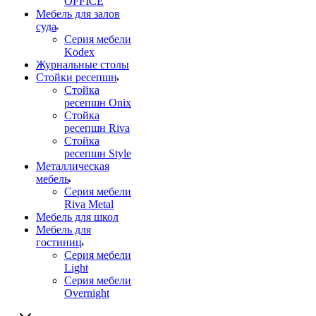
OFFICE
Мебель для залов
суда
Серия мебели
Kodex
Журнальные столы
Стойки ресепшн
Стойка
ресепшн Onix
Стойка
ресепшн Riva
Стойка
ресепшн Style
Металлическая
мебель
Серия мебели
Riva Metal
Мебель для школ
Мебель для
гостиниц
Серия мебели
Light
Серия мебели
Overnight