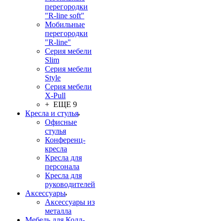
перегородки
"R-line soft"
Мобильные
перегородки
"R-line"
Серия мебели
Slim
Серия мебели
Style
Серия мебели
X-Pull
+ ЕЩЕ 9
Кресла и стулья
Офисные
стулья
Конференц-
кресла
Кресла для
персонала
Кресла для
руководителей
Аксессуары
Аксессуары из
металла
Мебель для Колл-