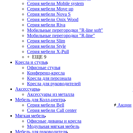
Серия мебели Mobile system
Серия мебели Move up
Серия мебели Nova S
Серия мебели Onix Wood
Серия мебели Riva
Мобильные перегородки "R-line soft"
Мобильные перегородки "R-line"
Серия мебели Slim
Серия мебели Style
Серия мебели X-Pull
+ ЕЩЕ 9
Кресла и стулья
Офисные стулья
Конференц-кресла
Кресла для персонала
Кресла для руководителей
Аксессуары
Аксессуары из металла
Мебель для Колл-центра
Серия мебели Bell
Акции
Серия мебели Call center
Мягкая мебель
Офисные диваны и кресла
Модульная мягкая мебель
Мебель для руководителя