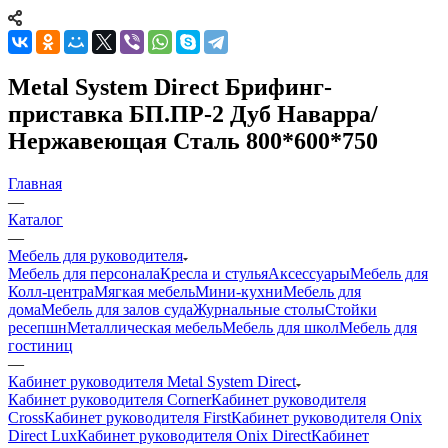
Metal System Direct Брифинг-
приставка БП.ПР-2 Дуб Наварра/
Нержавеющая Сталь 800*600*750
Главная
—
Каталог
—
Мебель для руководителя
Мебель для персонала
Кресла и стулья
Аксессуары
Мебель для
Колл-центра
Мягкая мебель
Мини-кухни
Мебель для
дома
Мебель для залов суда
Журнальные столы
Стойки
ресепшн
Металлическая мебель
Мебель для школ
Мебель для
гостиниц
—
Кабинет руководителя Metal System Direct
Кабинет руководителя Corner
Кабинет руководителя
Cross
Кабинет руководителя First
Кабинет руководителя Onix
Direct Lux
Кабинет руководителя Onix Direct
Кабинет