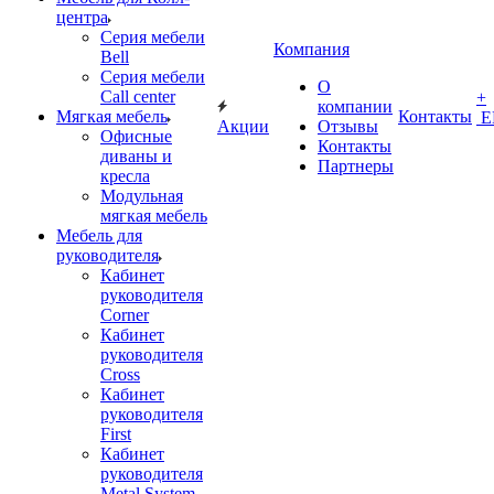
центра
Серия мебели
Компания
Bell
Серия мебели
О
Call center
+
компании
Мягкая мебель
Контакты
Е
Акции
Отзывы
Офисные
Контакты
диваны и
Партнеры
кресла
Модульная
мягкая мебель
Мебель для
руководителя
Кабинет
руководителя
Corner
Кабинет
руководителя
Cross
Кабинет
руководителя
First
Кабинет
руководителя
Metal System