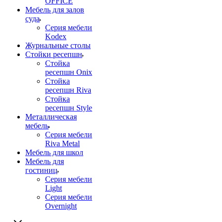
OFFICE
Мебель для залов
суда
Серия мебели
Kodex
Журнальные столы
Стойки ресепшн
Стойка
ресепшн Onix
Стойка
ресепшн Riva
Стойка
ресепшн Style
Металлическая
мебель
Серия мебели
Riva Metal
Мебель для школ
Мебель для
гостиниц
Серия мебели
Light
Серия мебели
Overnight