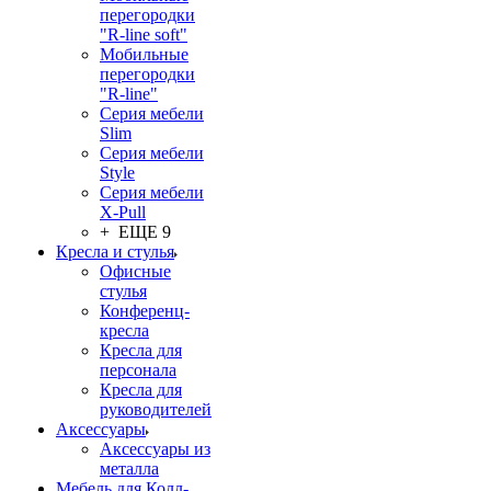
перегородки
"R-line soft"
Мобильные
перегородки
"R-line"
Серия мебели
Slim
Серия мебели
Style
Серия мебели
X-Pull
+ ЕЩЕ 9
Кресла и стулья
Офисные
стулья
Конференц-
кресла
Кресла для
персонала
Кресла для
руководителей
Аксессуары
Аксессуары из
металла
Мебель для Колл-