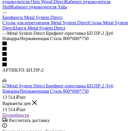
руководителя Onix Wood Direct
Кабинет руководителя
Shift
Кабинет руководителя Yalta
—
Брифинги Metal System Direct
Столы для переговоров Metal System Direct
Столы Metal System
Direct
Царги Metal System Direct
—
Metal System Direct Брифинг-приставка БП.ПР-2 Дуб
Наварра/Нержавеющая Сталь 800*600*750
АРТИКУЛ:
БП.ПР-2
13 514
₽
/шт
Варианты цен
13 514
₽
/шт
Подробности
Рассчитать доставку