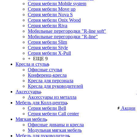
Серия мебели Mobile system
Серия мебели Move up
Серия мебели Nova S
Серия мебели Onix Wood
Серия мебели Riva
Мобильные перегородки "R-line soft"
Мобильные перегородки "R-line"
Серия мебели Slim
Серия мебели Style
Серия мебели X-Pull
+ ЕЩЕ 9
Кресла и стулья
Офисные стулья
Конференц-кресла
Кресла для персонала
Кресла для руководителей
Аксессуары
Аксессуары из металла
Мебель для Колл-центра
Серия мебели Bell
Акции
Серия мебели Call center
Мягкая мебель
Офисные диваны и кресла
Модульная мягкая мебель
Мебель для руководителя