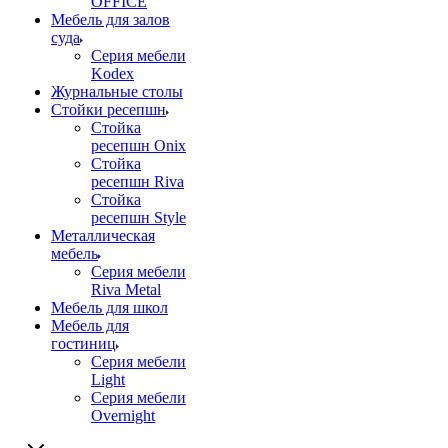
OFFICE
Мебель для залов
суда
Серия мебели
Kodex
Журнальные столы
Стойки ресепшн
Стойка
ресепшн Onix
Стойка
ресепшн Riva
Стойка
ресепшн Style
Металлическая
мебель
Серия мебели
Riva Metal
Мебель для школ
Мебель для
гостиниц
Серия мебели
Light
Серия мебели
Overnight