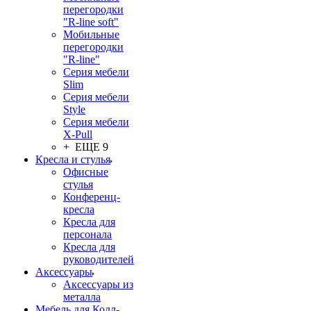
перегородки
"R-line soft"
Мобильные
перегородки
"R-line"
Серия мебели
Slim
Серия мебели
Style
Серия мебели
X-Pull
+ ЕЩЕ 9
Кресла и стулья
Офисные
стулья
Конференц-
кресла
Кресла для
персонала
Кресла для
руководителей
Аксессуары
Аксессуары из
металла
Мебель для Колл-