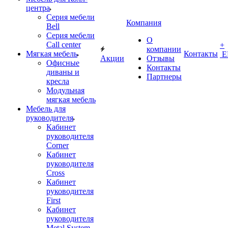
центра
Серия мебели
Компания
Bell
Серия мебели
О
Call center
+
компании
Мягкая мебель
Контакты
Е
Акции
Отзывы
Офисные
Контакты
диваны и
Партнеры
кресла
Модульная
мягкая мебель
Мебель для
руководителя
Кабинет
руководителя
Corner
Кабинет
руководителя
Cross
Кабинет
руководителя
First
Кабинет
руководителя
Metal System