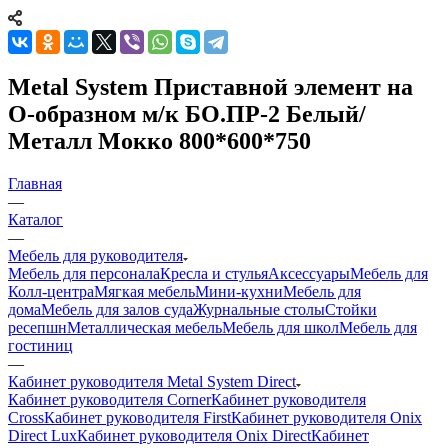
Metal System Приставной элемент на
О-образном м/к БО.ПР-2 Белый/
Металл Мокко 800*600*750
Главная
—
Каталог
—
Мебель для руководителя
Мебель для персонала
Кресла и стулья
Аксессуары
Мебель для
Колл-центра
Мягкая мебель
Мини-кухни
Мебель для
дома
Мебель для залов суда
Журнальные столы
Стойки
ресепшн
Металлическая мебель
Мебель для школ
Мебель для
гостиниц
—
Кабинет руководителя Metal System Direct
Кабинет руководителя Corner
Кабинет руководителя
Cross
Кабинет руководителя First
Кабинет руководителя Onix
Direct Lux
Кабинет руководителя Onix Direct
Кабинет