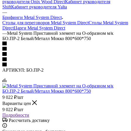
руководителя Onix Wood Direct
Кабинет руководителя
Shift
Кабинет руководителя Yalta
—
Брифинги Metal System Direct
Столы для переговоров Metal System Direct
Столы Metal System
Direct
Царги Metal System Direct
—
Metal System Приставной элемент на О-образном м/к
БО.ПР-2 Белый/Металл Мокко 800*600*750
АРТИКУЛ:
БО.ПР-2
9 022
₽
/шт
Варианты цен
9 022
₽
/шт
Подробности
Рассчитать доставку