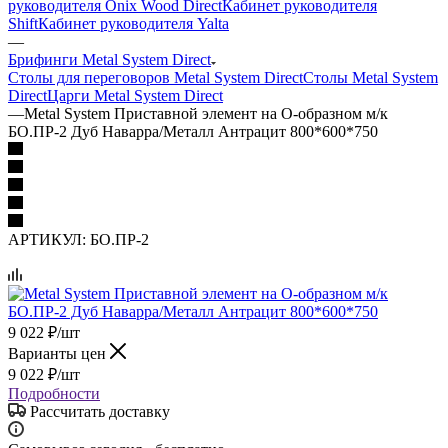
руководителя Onix Wood Direct
Кабинет руководителя
Shift
Кабинет руководителя Yalta
—
Брифинги Metal System Direct
Столы для переговоров Metal System Direct
Столы Metal System
Direct
Царги Metal System Direct
—
Metal System Приставной элемент на О-образном м/к
БО.ПР-2 Дуб Наварра/Металл Антрацит 800*600*750
АРТИКУЛ:
БО.ПР-2
9 022
₽
/шт
Варианты цен
9 022
₽
/шт
Подробности
Рассчитать доставку