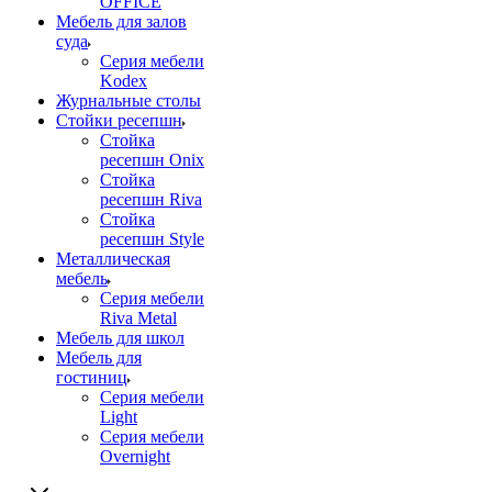
OFFICE
Мебель для залов
суда
Серия мебели
Kodex
Журнальные столы
Стойки ресепшн
Стойка
ресепшн Onix
Стойка
ресепшн Riva
Стойка
ресепшн Style
Металлическая
мебель
Серия мебели
Riva Metal
Мебель для школ
Мебель для
гостиниц
Серия мебели
Light
Серия мебели
Overnight