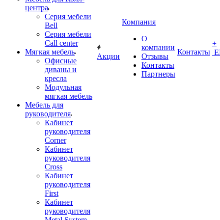
центра
Серия мебели
Компания
Bell
Серия мебели
О
Call center
+
компании
Мягкая мебель
Контакты
Е
Акции
Отзывы
Офисные
Контакты
диваны и
Партнеры
кресла
Модульная
мягкая мебель
Мебель для
руководителя
Кабинет
руководителя
Corner
Кабинет
руководителя
Cross
Кабинет
руководителя
First
Кабинет
руководителя
Metal System