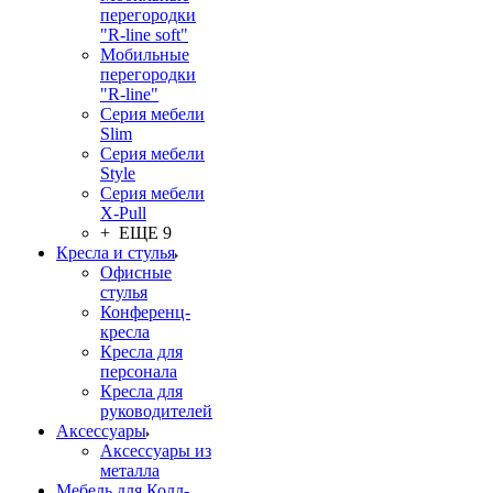
перегородки
"R-line soft"
Мобильные
перегородки
"R-line"
Серия мебели
Slim
Серия мебели
Style
Серия мебели
X-Pull
+ ЕЩЕ 9
Кресла и стулья
Офисные
стулья
Конференц-
кресла
Кресла для
персонала
Кресла для
руководителей
Аксессуары
Аксессуары из
металла
Мебель для Колл-