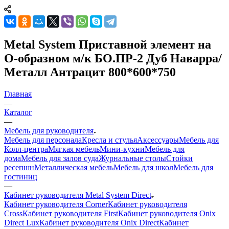
Metal System Приставной элемент на
О-образном м/к БО.ПР-2 Дуб Наварра/
Металл Антрацит 800*600*750
Главная
—
Каталог
—
Мебель для руководителя
Мебель для персонала
Кресла и стулья
Аксессуары
Мебель для
Колл-центра
Мягкая мебель
Мини-кухни
Мебель для
дома
Мебель для залов суда
Журнальные столы
Стойки
ресепшн
Металлическая мебель
Мебель для школ
Мебель для
гостиниц
—
Кабинет руководителя Metal System Direct
Кабинет руководителя Corner
Кабинет руководителя
Cross
Кабинет руководителя First
Кабинет руководителя Onix
Direct Lux
Кабинет руководителя Onix Direct
Кабинет