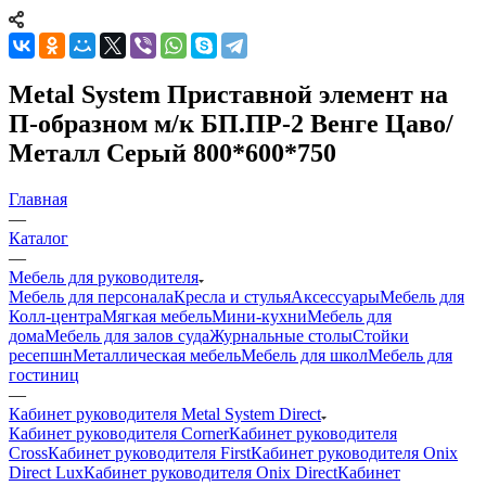
Metal System Приставной элемент на
П-образном м/к БП.ПР-2 Венге Цаво/
Металл Серый 800*600*750
Главная
—
Каталог
—
Мебель для руководителя
Мебель для персонала
Кресла и стулья
Аксессуары
Мебель для
Колл-центра
Мягкая мебель
Мини-кухни
Мебель для
дома
Мебель для залов суда
Журнальные столы
Стойки
ресепшн
Металлическая мебель
Мебель для школ
Мебель для
гостиниц
—
Кабинет руководителя Metal System Direct
Кабинет руководителя Corner
Кабинет руководителя
Cross
Кабинет руководителя First
Кабинет руководителя Onix
Direct Lux
Кабинет руководителя Onix Direct
Кабинет