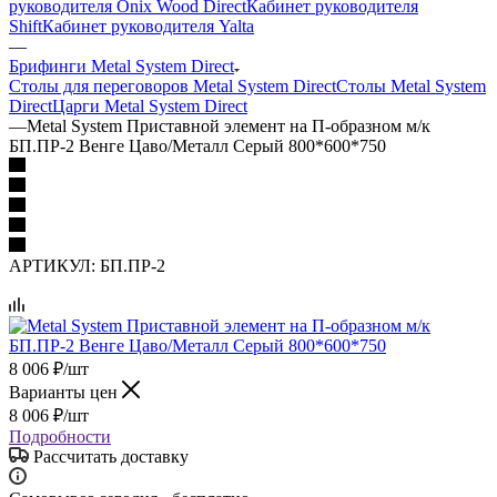
руководителя Onix Wood Direct
Кабинет руководителя
Shift
Кабинет руководителя Yalta
—
Брифинги Metal System Direct
Столы для переговоров Metal System Direct
Столы Metal System
Direct
Царги Metal System Direct
—
Metal System Приставной элемент на П-образном м/к
БП.ПР-2 Венге Цаво/Металл Серый 800*600*750
АРТИКУЛ:
БП.ПР-2
8 006
₽
/шт
Варианты цен
8 006
₽
/шт
Подробности
Рассчитать доставку