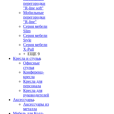
перегородки
"R-line soft"
Мобильные
перегородки
"R-line"
Серия мебели
Slim
Серия мебели
Style
Серия мебели
X-Pull
+ ЕЩЕ 9
Кресла и стулья
Офисные
стулья
Конференц-
кресла
Кресла для
персонала
Кресла для
руководителей
Аксессуары
Аксессуары из
металла
Мебель для Колл-