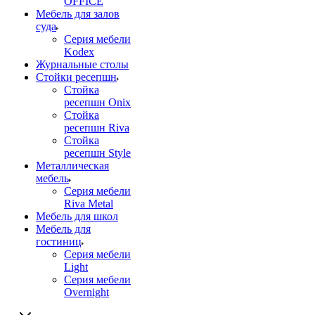
OFFICE
Мебель для залов
суда
Серия мебели
Kodex
Журнальные столы
Стойки ресепшн
Стойка
ресепшн Onix
Стойка
ресепшн Riva
Стойка
ресепшн Style
Металлическая
мебель
Серия мебели
Riva Metal
Мебель для школ
Мебель для
гостиниц
Серия мебели
Light
Серия мебели
Overnight