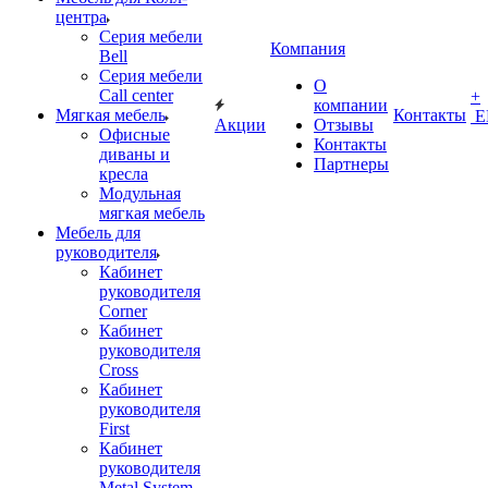
центра
Серия мебели
Компания
Bell
Серия мебели
О
Call center
+
компании
Мягкая мебель
Контакты
Е
Акции
Отзывы
Офисные
Контакты
диваны и
Партнеры
кресла
Модульная
мягкая мебель
Мебель для
руководителя
Кабинет
руководителя
Corner
Кабинет
руководителя
Cross
Кабинет
руководителя
First
Кабинет
руководителя
Metal System