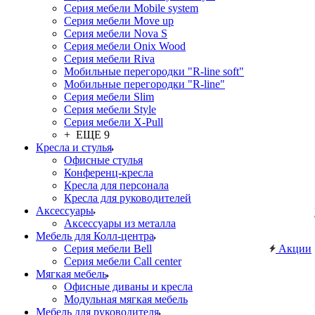
Серия мебели Mobile system
Серия мебели Move up
Серия мебели Nova S
Серия мебели Onix Wood
Серия мебели Riva
Мобильные перегородки "R-line soft"
Мобильные перегородки "R-line"
Серия мебели Slim
Серия мебели Style
Серия мебели X-Pull
+ ЕЩЕ 9
Кресла и стулья
Офисные стулья
Конференц-кресла
Кресла для персонала
Кресла для руководителей
Аксессуары
Аксессуары из металла
Мебель для Колл-центра
Серия мебели Bell
Акции
Серия мебели Call center
Мягкая мебель
Офисные диваны и кресла
Модульная мягкая мебель
Мебель для руководителя