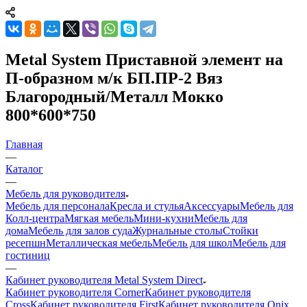
Metal System Приставной элемент на
П-образном м/к БП.ПР-2 Вяз
Благородный/Металл Мокко
800*600*750
Главная
—
Каталог
—
Мебель для руководителя
Мебель для персонала
Кресла и стулья
Аксессуары
Мебель для
Колл-центра
Мягкая мебель
Мини-кухни
Мебель для
дома
Мебель для залов суда
Журнальные столы
Стойки
ресепшн
Металлическая мебель
Мебель для школ
Мебель для
гостиниц
—
Кабинет руководителя Metal System Direct
Кабинет руководителя Corner
Кабинет руководителя
Cross
Кабинет руководителя First
Кабинет руководителя Onix