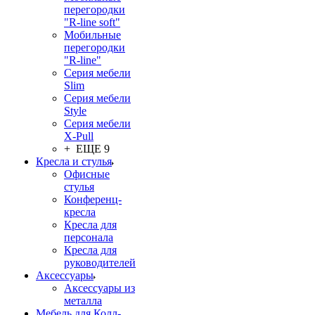
перегородки
"R-line soft"
Мобильные
перегородки
"R-line"
Серия мебели
Slim
Серия мебели
Style
Серия мебели
X-Pull
+ ЕЩЕ 9
Кресла и стулья
Офисные
стулья
Конференц-
кресла
Кресла для
персонала
Кресла для
руководителей
Аксессуары
Аксессуары из
металла
Мебель для Колл-