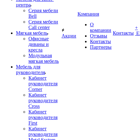
центра
Серия мебели
Компания
Bell
Серия мебели
О
Call center
+
компании
Мягкая мебель
Контакты
Е
Акции
Отзывы
Офисные
Контакты
диваны и
Партнеры
кресла
Модульная
мягкая мебель
Мебель для
руководителя
Кабинет
руководителя
Corner
Кабинет
руководителя
Cross
Кабинет
руководителя
First
Кабинет
руководителя
Metal System