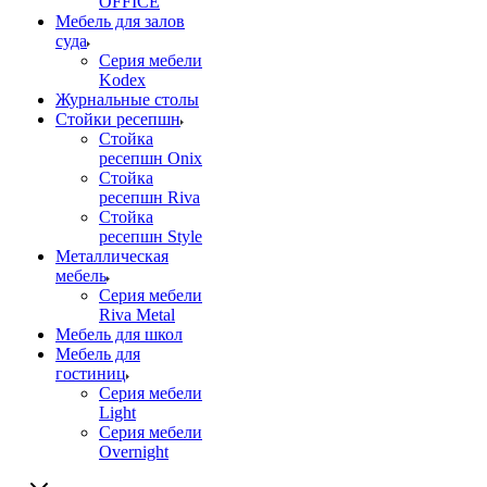
OFFICE
Мебель для залов
суда
Серия мебели
Kodex
Журнальные столы
Стойки ресепшн
Стойка
ресепшн Onix
Стойка
ресепшн Riva
Стойка
ресепшн Style
Металлическая
мебель
Серия мебели
Riva Metal
Мебель для школ
Мебель для
гостиниц
Серия мебели
Light
Серия мебели
Overnight