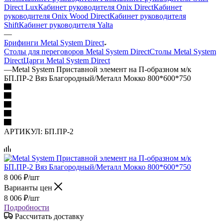
Direct Lux
Кабинет руководителя Onix Direct
Кабинет
руководителя Onix Wood Direct
Кабинет руководителя
Shift
Кабинет руководителя Yalta
—
Брифинги Metal System Direct
Столы для переговоров Metal System Direct
Столы Metal System
Direct
Царги Metal System Direct
—
Metal System Приставной элемент на П-образном м/к
БП.ПР-2 Вяз Благородный/Металл Мокко 800*600*750
АРТИКУЛ:
БП.ПР-2
8 006
₽
/шт
Варианты цен
8 006
₽
/шт
Подробности
Рассчитать доставку