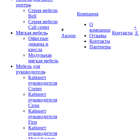
центра
Серия мебели
Компания
Bell
Серия мебели
О
Call center
+
компании
Мягкая мебель
Контакты
Е
Акции
Отзывы
Офисные
Контакты
диваны и
Партнеры
кресла
Модульная
мягкая мебель
Мебель для
руководителя
Кабинет
руководителя
Corner
Кабинет
руководителя
Cross
Кабинет
руководителя
First
Кабинет
руководителя
Metal System