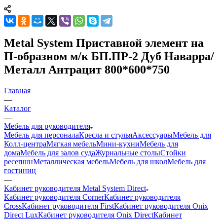
Metal System Приставной элемент на
П-образном м/к БП.ПР-2 Дуб Наварра/
Металл Антрацит 800*600*750
Главная
—
Каталог
—
Мебель для руководителя
Мебель для персонала
Кресла и стулья
Аксессуары
Мебель для
Колл-центра
Мягкая мебель
Мини-кухни
Мебель для
дома
Мебель для залов суда
Журнальные столы
Стойки
ресепшн
Металлическая мебель
Мебель для школ
Мебель для
гостиниц
—
Кабинет руководителя Metal System Direct
Кабинет руководителя Corner
Кабинет руководителя
Cross
Кабинет руководителя First
Кабинет руководителя Onix
Direct Lux
Кабинет руководителя Onix Direct
Кабинет