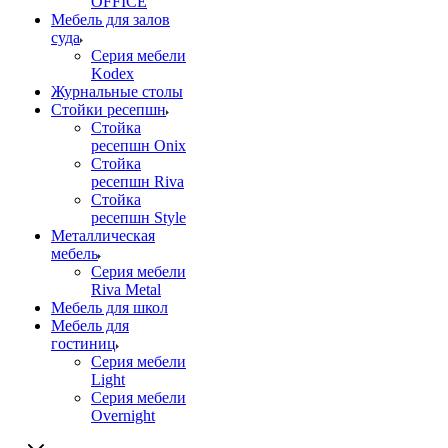
OFFICE
Мебель для залов
суда
Серия мебели
Kodex
Журнальные столы
Стойки ресепшн
Стойка
ресепшн Onix
Стойка
ресепшн Riva
Стойка
ресепшн Style
Металлическая
мебель
Серия мебели
Riva Metal
Мебель для школ
Мебель для
гостиниц
Серия мебели
Light
Серия мебели
Overnight