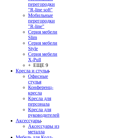
перегородки
"R-line soft"
Мобильные
перегородки
"R-line"
Серия мебели
Slim
Серия мебели
Style
Серия мебели
X-Pull
+ ЕЩЕ 9
Кресла и стулья
Офисные
стулья
Конференц-
кресла
Кресла для
персонала
Кресла для
руководителей
Аксессуары
Аксессуары из
металла
Мебель для Колл-