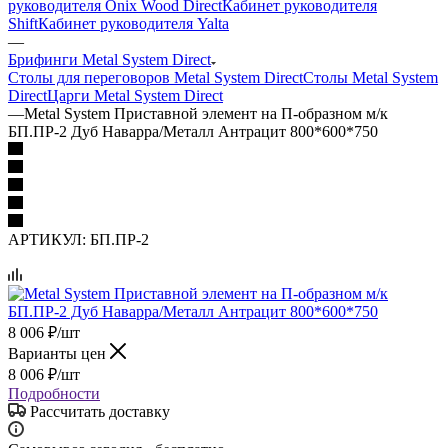
руководителя Onix Wood Direct
Кабинет руководителя
Shift
Кабинет руководителя Yalta
—
Брифинги Metal System Direct
Столы для переговоров Metal System Direct
Столы Metal System
Direct
Царги Metal System Direct
—
Metal System Приставной элемент на П-образном м/к
БП.ПР-2 Дуб Наварра/Металл Антрацит 800*600*750
АРТИКУЛ:
БП.ПР-2
8 006
₽
/шт
Варианты цен
8 006
₽
/шт
Подробности
Рассчитать доставку