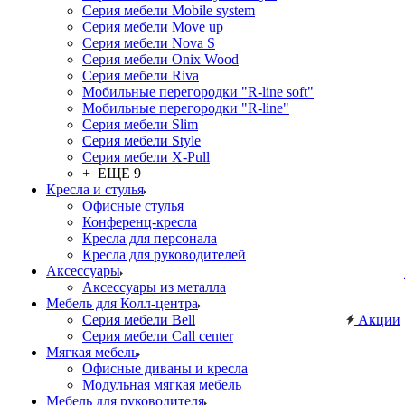
Серия мебели Mobile system
Серия мебели Move up
Серия мебели Nova S
Серия мебели Onix Wood
Серия мебели Riva
Мобильные перегородки "R-line soft"
Мобильные перегородки "R-line"
Серия мебели Slim
Серия мебели Style
Серия мебели X-Pull
+ ЕЩЕ 9
Кресла и стулья
Офисные стулья
Конференц-кресла
Кресла для персонала
Кресла для руководителей
Аксессуары
Аксессуары из металла
Мебель для Колл-центра
Серия мебели Bell
Акции
Серия мебели Call center
Мягкая мебель
Офисные диваны и кресла
Модульная мягкая мебель
Мебель для руководителя