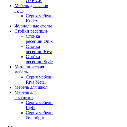
OFFICE
Мебель для залов
суда
Серия мебели
Kodex
Журнальные столы
Стойки ресепшн
Стойка
ресепшн Onix
Стойка
ресепшн Riva
Стойка
ресепшн Style
Металлическая
мебель
Серия мебели
Riva Metal
Мебель для школ
Мебель для
гостиниц
Серия мебели
Light
Серия мебели
Overnight