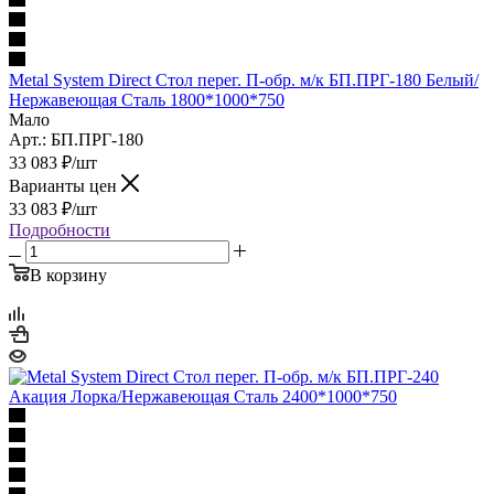
Metal System Direct Стол перег. П-обр. м/к БП.ПРГ-180 Белый/
Нержавеющая Сталь 1800*1000*750
Мало
Арт.: БП.ПРГ-180
33 083
₽
/шт
Варианты цен
33 083
₽
/шт
Подробности
В корзину