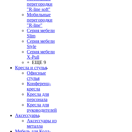
перегородки
"R-line soft"
Мобильные
перегородки
"R-line"
Серия мебели
Slim
Серия мебели
Style
Серия мебели
X-Pull
+ ЕЩЕ 9
Кресла и стулья
Офисные
стулья
Конференц-
кресла
Кресла для
персонала
Кресла для
руководителей
Аксессуары
Аксессуары из
металла
Мебель для Колл-