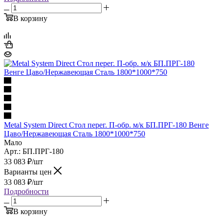
В корзину
Metal System Direct Стол перег. П-обр. м/к БП.ПРГ-180 Венге
Цаво/Нержавеющая Сталь 1800*1000*750
Мало
Арт.: БП.ПРГ-180
33 083
₽
/шт
Варианты цен
33 083
₽
/шт
Подробности
В корзину