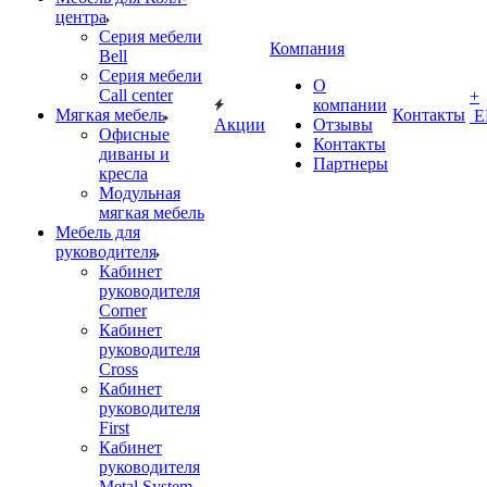
центра
Серия мебели
Компания
Bell
Серия мебели
О
Call center
+
компании
Мягкая мебель
Контакты
Е
Акции
Отзывы
Офисные
Контакты
диваны и
Партнеры
кресла
Модульная
мягкая мебель
Мебель для
руководителя
Кабинет
руководителя
Corner
Кабинет
руководителя
Cross
Кабинет
руководителя
First
Кабинет
руководителя
Metal System