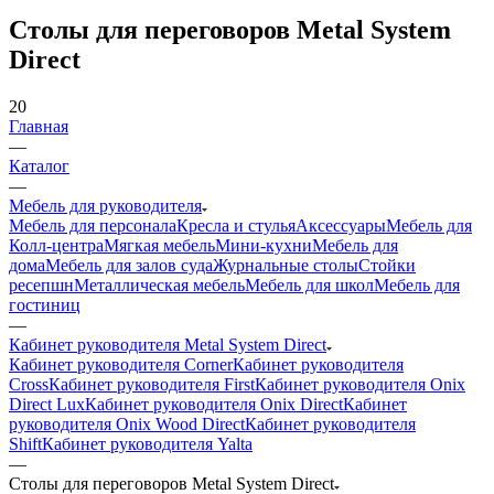
Столы для переговоров Metal System
Direct
20
Главная
—
Каталог
—
Мебель для руководителя
Мебель для персонала
Кресла и стулья
Аксессуары
Мебель для
Колл-центра
Мягкая мебель
Мини-кухни
Мебель для
дома
Мебель для залов суда
Журнальные столы
Стойки
ресепшн
Металлическая мебель
Мебель для школ
Мебель для
гостиниц
—
Кабинет руководителя Metal System Direct
Кабинет руководителя Corner
Кабинет руководителя
Cross
Кабинет руководителя First
Кабинет руководителя Onix
Direct Lux
Кабинет руководителя Onix Direct
Кабинет
руководителя Onix Wood Direct
Кабинет руководителя
Shift
Кабинет руководителя Yalta
—
Столы для переговоров Metal System Direct