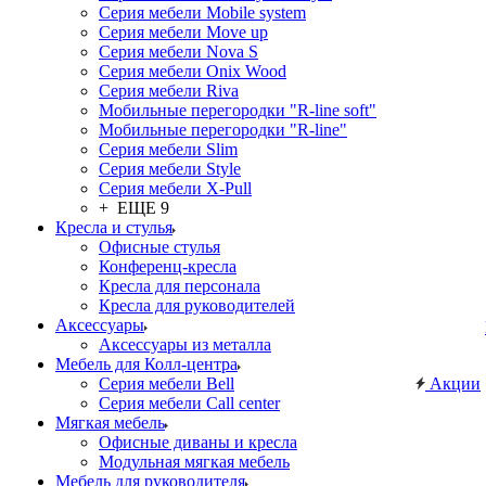
Серия мебели Mobile system
Серия мебели Move up
Серия мебели Nova S
Серия мебели Onix Wood
Серия мебели Riva
Мобильные перегородки "R-line soft"
Мобильные перегородки "R-line"
Серия мебели Slim
Серия мебели Style
Серия мебели X-Pull
+ ЕЩЕ 9
Кресла и стулья
Офисные стулья
Конференц-кресла
Кресла для персонала
Кресла для руководителей
Аксессуары
Аксессуары из металла
Мебель для Колл-центра
Серия мебели Bell
Акции
Серия мебели Call center
Мягкая мебель
Офисные диваны и кресла
Модульная мягкая мебель
Мебель для руководителя