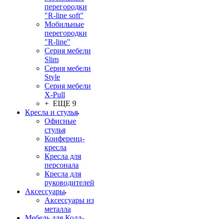
перегородки
"R-line soft"
Мобильные
перегородки
"R-line"
Серия мебели
Slim
Серия мебели
Style
Серия мебели
X-Pull
+ ЕЩЕ 9
Кресла и стулья
Офисные
стулья
Конференц-
кресла
Кресла для
персонала
Кресла для
руководителей
Аксессуары
Аксессуары из
металла
Мебель для Колл-