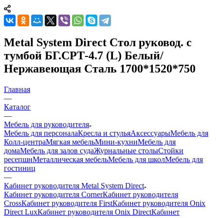
Metal System Direct Стол руковод. с
тумбой БГ.СРТ-4.7 (L) Белый/
Нержавеющая Сталь 1700*1520*750
Главная
—
Каталог
—
Мебель для руководителя
Мебель для персонала
Кресла и стулья
Аксессуары
Мебель для
Колл-центра
Мягкая мебель
Мини-кухни
Мебель для
дома
Мебель для залов суда
Журнальные столы
Стойки
ресепшн
Металлическая мебель
Мебель для школ
Мебель для
гостиниц
—
Кабинет руководителя Metal System Direct
Кабинет руководителя Corner
Кабинет руководителя
Cross
Кабинет руководителя First
Кабинет руководителя Onix
Direct Lux
Кабинет руководителя Onix Direct
Кабинет