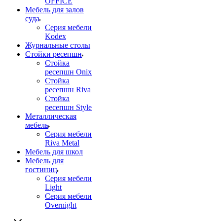
OFFICE
Мебель для залов
суда
Серия мебели
Kodex
Журнальные столы
Стойки ресепшн
Стойка
ресепшн Onix
Стойка
ресепшн Riva
Стойка
ресепшн Style
Металлическая
мебель
Серия мебели
Riva Metal
Мебель для школ
Мебель для
гостиниц
Серия мебели
Light
Серия мебели
Overnight