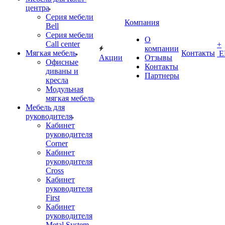
центра
Серия мебели
Компания
Bell
Серия мебели
О
Call center
+
компании
Мягкая мебель
Контакты
Е
Акции
Отзывы
Офисные
Контакты
диваны и
Партнеры
кресла
Модульная
мягкая мебель
Мебель для
руководителя
Кабинет
руководителя
Corner
Кабинет
руководителя
Cross
Кабинет
руководителя
First
Кабинет
руководителя
Metal System