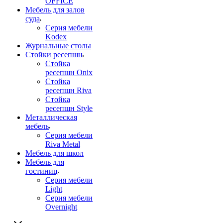
OFFICE
Мебель для залов
суда
Серия мебели
Kodex
Журнальные столы
Стойки ресепшн
Стойка
ресепшн Onix
Стойка
ресепшн Riva
Стойка
ресепшн Style
Металлическая
мебель
Серия мебели
Riva Metal
Мебель для школ
Мебель для
гостиниц
Серия мебели
Light
Серия мебели
Overnight