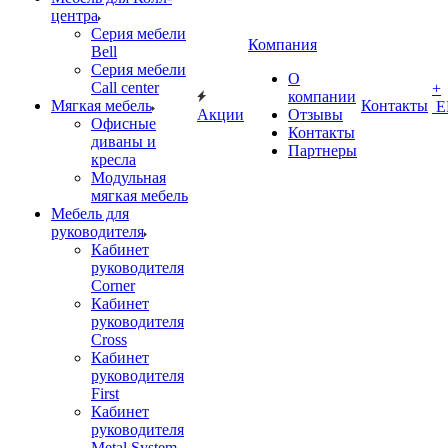
центра
Серия мебели
Компания
Bell
Серия мебели
О
Call center
+
компании
Мягкая мебель
Контакты
Е
Акции
Отзывы
Офисные
Контакты
диваны и
Партнеры
кресла
Модульная
мягкая мебель
Мебель для
руководителя
Кабинет
руководителя
Corner
Кабинет
руководителя
Cross
Кабинет
руководителя
First
Кабинет
руководителя
Metal System