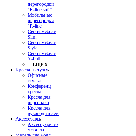
перегородки
"R-line soft"
Мобильные
перегородки
"R-line"
Серия мебели
Slim
Серия мебели
Style
Серия мебели
X-Pull
+ ЕЩЕ 9
Кресла и стулья
Офисные
стулья
Конференц-
кресла
Кресла для
персонала
Кресла для
руководителей
Аксессуары
Аксессуары из
металла
Мебель для Колл-