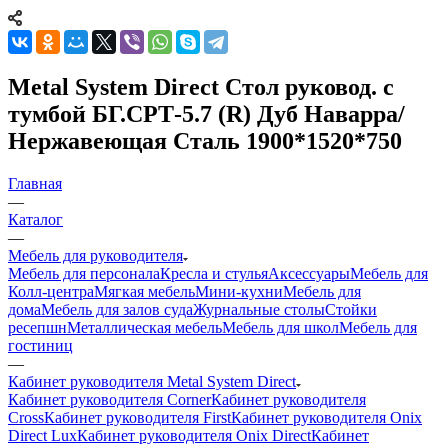
Metal System Direct Стол руковод. с
тумбой БГ.СРТ-5.7 (R) Дуб Наварра/
Нержавеющая Сталь 1900*1520*750
Главная
—
Каталог
—
Мебель для руководителя
Мебель для персонала
Кресла и стулья
Аксессуары
Мебель для
Колл-центра
Мягкая мебель
Мини-кухни
Мебель для
дома
Мебель для залов суда
Журнальные столы
Стойки
ресепшн
Металлическая мебель
Мебель для школ
Мебель для
гостиниц
—
Кабинет руководителя Metal System Direct
Кабинет руководителя Corner
Кабинет руководителя
Cross
Кабинет руководителя First
Кабинет руководителя Onix
Direct Lux
Кабинет руководителя Onix Direct
Кабинет