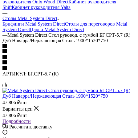
руководителя Onix Wood Direct
Кабинет руководителя
Shift
Кабинет руководителя Yalta
—
Столы Metal System Direct
Брифинги Metal System Direct
Столы для переговоров Metal
System Direct
Царги Metal System Direct
—
Metal System Direct Стол руковод. с тумбой БГ.СРТ-5.7 (R)
Дуб Наварра/Нержавеющая Сталь 1900*1520*750
АРТИКУЛ:
БГ.СРТ-5.7 (R)
47 806
₽
/шт
Варианты цен
47 806
₽
/шт
Подробности
Рассчитать доставку