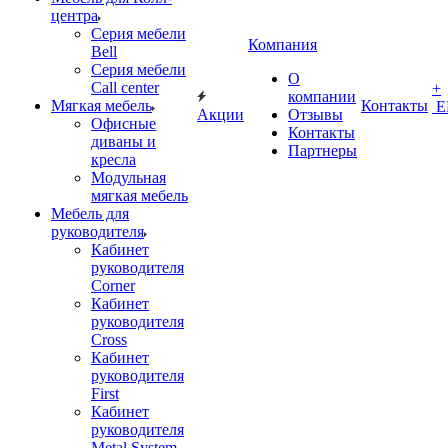
центра
Серия мебели
Компания
Bell
Серия мебели
О
Call center
+
компании
Мягкая мебель
Контакты
Е
Акции
Отзывы
Офисные
Контакты
диваны и
Партнеры
кресла
Модульная
мягкая мебель
Мебель для
руководителя
Кабинет
руководителя
Corner
Кабинет
руководителя
Cross
Кабинет
руководителя
First
Кабинет
руководителя
Metal System