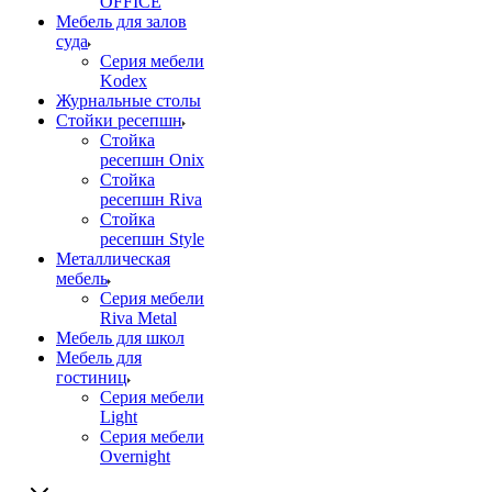
OFFICE
Мебель для залов
суда
Серия мебели
Kodex
Журнальные столы
Стойки ресепшн
Стойка
ресепшн Onix
Стойка
ресепшн Riva
Стойка
ресепшн Style
Металлическая
мебель
Серия мебели
Riva Metal
Мебель для школ
Мебель для
гостиниц
Серия мебели
Light
Серия мебели
Overnight