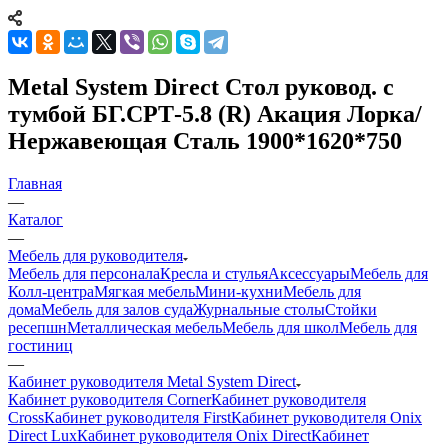
Metal System Direct Стол руковод. с
тумбой БГ.СРТ-5.8 (R) Акация Лорка/
Нержавеющая Сталь 1900*1620*750
Главная
—
Каталог
—
Мебель для руководителя
Мебель для персонала
Кресла и стулья
Аксессуары
Мебель для
Колл-центра
Мягкая мебель
Мини-кухни
Мебель для
дома
Мебель для залов суда
Журнальные столы
Стойки
ресепшн
Металлическая мебель
Мебель для школ
Мебель для
гостиниц
—
Кабинет руководителя Metal System Direct
Кабинет руководителя Corner
Кабинет руководителя
Cross
Кабинет руководителя First
Кабинет руководителя Onix
Direct Lux
Кабинет руководителя Onix Direct
Кабинет