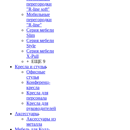
перегородки
"R-line soft"
Мобильные
перегородки
"R-line"
Серия мебели
Slim
Серия мебели
Style
Серия мебели
X-Pull
+ ЕЩЕ 9
Кресла и стулья
Офисные
стулья
Конференц-
кресла
Кресла для
персонала
Кресла для
руководителей
Аксессуары
Аксессуары из
металла
Мебель для Колл-