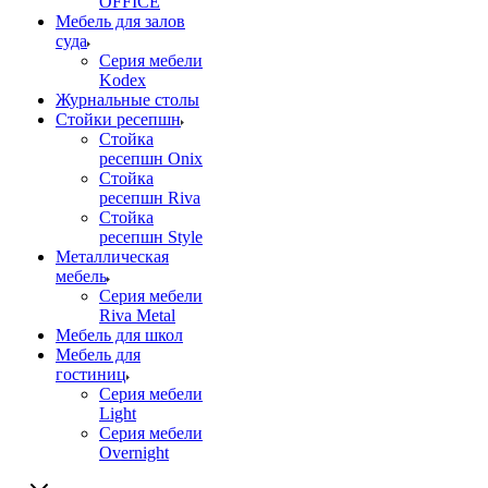
OFFICE
Мебель для залов
суда
Серия мебели
Kodex
Журнальные столы
Стойки ресепшн
Стойка
ресепшн Onix
Стойка
ресепшн Riva
Стойка
ресепшн Style
Металлическая
мебель
Серия мебели
Riva Metal
Мебель для школ
Мебель для
гостиниц
Серия мебели
Light
Серия мебели
Overnight