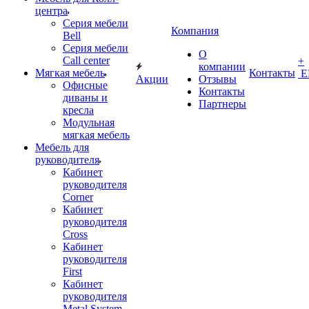
центра
Серия мебели
Компания
Bell
Серия мебели
О
Call center
+
компании
Мягкая мебель
Контакты
Е
Акции
Отзывы
Офисные
Контакты
диваны и
Партнеры
кресла
Модульная
мягкая мебель
Мебель для
руководителя
Кабинет
руководителя
Corner
Кабинет
руководителя
Cross
Кабинет
руководителя
First
Кабинет
руководителя
Metal System