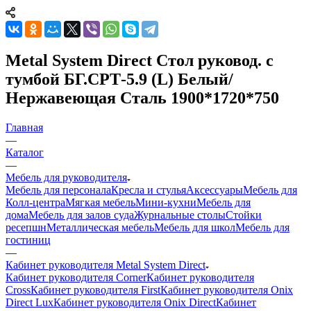
Metal System Direct Стол руковод. с
тумбой БГ.СРТ-5.9 (L) Белый/
Нержавеющая Сталь 1900*1720*750
Главная
—
Каталог
—
Мебель для руководителя
Мебель для персонала
Кресла и стулья
Аксессуары
Мебель для
Колл-центра
Мягкая мебель
Мини-кухни
Мебель для
дома
Мебель для залов суда
Журнальные столы
Стойки
ресепшн
Металлическая мебель
Мебель для школ
Мебель для
гостиниц
—
Кабинет руководителя Metal System Direct
Кабинет руководителя Corner
Кабинет руководителя
Cross
Кабинет руководителя First
Кабинет руководителя Onix
Direct Lux
Кабинет руководителя Onix Direct
Кабинет