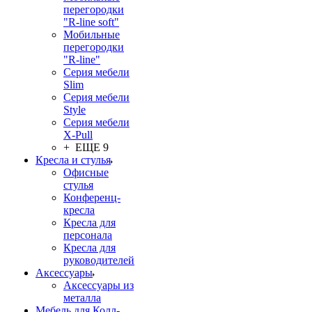
перегородки
"R-line soft"
Мобильные
перегородки
"R-line"
Серия мебели
Slim
Серия мебели
Style
Серия мебели
X-Pull
+ ЕЩЕ 9
Кресла и стулья
Офисные
стулья
Конференц-
кресла
Кресла для
персонала
Кресла для
руководителей
Аксессуары
Аксессуары из
металла
Мебель для Колл-