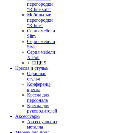
перегородки
"R-line soft"
Мобильные
перегородки
"R-line"
Серия мебели
Slim
Серия мебели
Style
Серия мебели
X-Pull
+ ЕЩЕ 9
Кресла и стулья
Офисные
стулья
Конференц-
кресла
Кресла для
персонала
Кресла для
руководителей
Аксессуары
Аксессуары из
металла
Мебель для Колл-