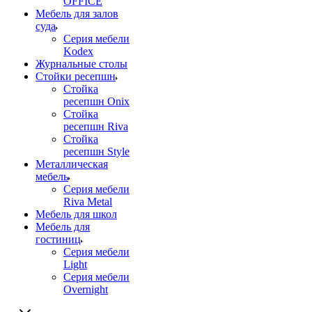
OFFICE
Мебель для залов
суда
Серия мебели
Kodex
Журнальные столы
Стойки ресепшн
Стойка
ресепшн Onix
Стойка
ресепшн Riva
Стойка
ресепшн Style
Металлическая
мебель
Серия мебели
Riva Metal
Мебель для школ
Мебель для
гостиниц
Серия мебели
Light
Серия мебели
Overnight