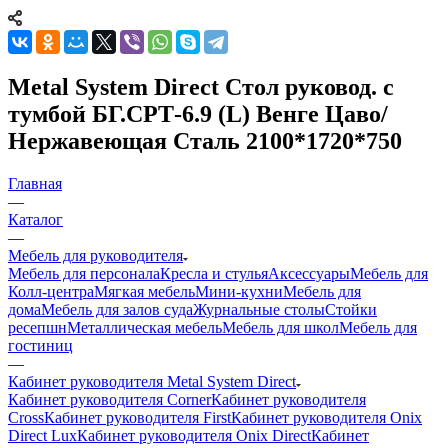
Metal System Direct Стол руковод. с
тумбой БГ.СРТ-6.9 (L) Венге Цаво/
Нержавеющая Сталь 2100*1720*750
Главная
—
Каталог
—
Мебель для руководителя
Мебель для персонала
Кресла и стулья
Аксессуары
Мебель для
Колл-центра
Мягкая мебель
Мини-кухни
Мебель для
дома
Мебель для залов суда
Журнальные столы
Стойки
ресепшн
Металлическая мебель
Мебель для школ
Мебель для
гостиниц
—
Кабинет руководителя Metal System Direct
Кабинет руководителя Corner
Кабинет руководителя
Cross
Кабинет руководителя First
Кабинет руководителя Onix
Direct Lux
Кабинет руководителя Onix Direct
Кабинет