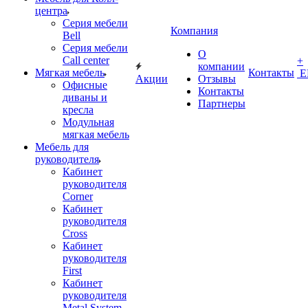
центра
Серия мебели
Компания
Bell
Серия мебели
О
Call center
+
компании
Мягкая мебель
Контакты
Е
Акции
Отзывы
Офисные
Контакты
диваны и
Партнеры
кресла
Модульная
мягкая мебель
Мебель для
руководителя
Кабинет
руководителя
Corner
Кабинет
руководителя
Cross
Кабинет
руководителя
First
Кабинет
руководителя
Metal System