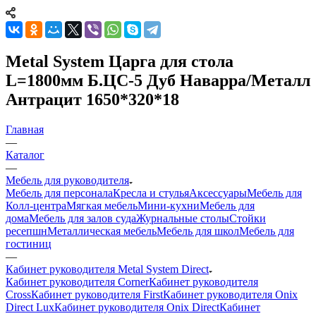
Metal System Царга для стола
L=1800мм Б.ЦС-5 Дуб Наварра/Металл
Антрацит 1650*320*18
Главная
—
Каталог
—
Мебель для руководителя
Мебель для персонала
Кресла и стулья
Аксессуары
Мебель для
Колл-центра
Мягкая мебель
Мини-кухни
Мебель для
дома
Мебель для залов суда
Журнальные столы
Стойки
ресепшн
Металлическая мебель
Мебель для школ
Мебель для
гостиниц
—
Кабинет руководителя Metal System Direct
Кабинет руководителя Corner
Кабинет руководителя
Cross
Кабинет руководителя First
Кабинет руководителя Onix
Direct Lux
Кабинет руководителя Onix Direct
Кабинет