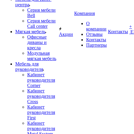
центра
Серия мебели
Компания
Bell
Серия мебели
О
Call center
+
компании
Мягкая мебель
Контакты
Е
Акции
Отзывы
Офисные
Контакты
диваны и
Партнеры
кресла
Модульная
мягкая мебель
Мебель для
руководителя
Кабинет
руководителя
Corner
Кабинет
руководителя
Cross
Кабинет
руководителя
First
Кабинет
руководителя
Metal System