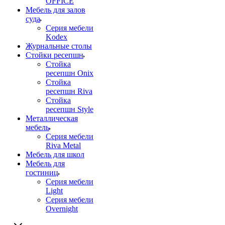
OFFICE
Мебель для залов
суда
Серия мебели
Kodex
Журнальные столы
Стойки ресепшн
Стойка
ресепшн Onix
Стойка
ресепшн Riva
Стойка
ресепшн Style
Металлическая
мебель
Серия мебели
Riva Metal
Мебель для школ
Мебель для
гостиниц
Серия мебели
Light
Серия мебели
Overnight