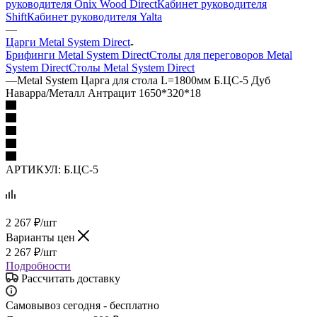
руководителя Onix Wood Direct
Кабинет руководителя
Shift
Кабинет руководителя Yalta
—
Царги Metal System Direct
Брифинги Metal System Direct
Столы для переговоров Metal
System Direct
Столы Metal System Direct
—
Metal System Царга для стола L=1800мм Б.ЦС-5 Дуб
Наварра/Металл Антрацит 1650*320*18
АРТИКУЛ:
Б.ЦС-5
2 267
₽
/шт
Варианты цен
2 267
₽
/шт
Подробности
Рассчитать доставку
Самовывоз сегодня - бесплатно