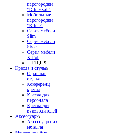
перегородки
"R-line soft"
Мобильные
перегородки
"R-line"
Серия мебели
Slim
Серия мебели
Style
Серия мебели
X-Pull
+ ЕЩЕ 9
Кресла и стулья
Офисные
стулья
Конференц-
кресла
Кресла для
персонала
Кресла для
руководителей
Аксессуары
Аксессуары из
металла
Мебель для Колл-