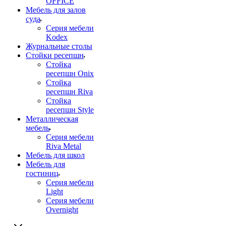
OFFICE
Мебель для залов
суда
Серия мебели
Kodex
Журнальные столы
Стойки ресепшн
Стойка
ресепшн Onix
Стойка
ресепшн Riva
Стойка
ресепшн Style
Металлическая
мебель
Серия мебели
Riva Metal
Мебель для школ
Мебель для
гостиниц
Серия мебели
Light
Серия мебели
Overnight