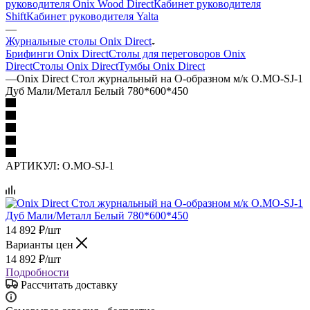
руководителя Onix Wood Direct
Кабинет руководителя
Shift
Кабинет руководителя Yalta
—
Журнальные столы Onix Direct
Брифинги Onix Direct
Столы для переговоров Onix
Direct
Столы Onix Direct
Тумбы Onix Direct
—
Onix Direct Стол журнальный на О-образном м/к O.MO-SJ-1
Дуб Мали/Металл Белый 780*600*450
АРТИКУЛ:
O.MO-SJ-1
14 892
₽
/шт
Варианты цен
14 892
₽
/шт
Подробности
Рассчитать доставку