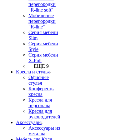
перегородки
"R-line soft"
Мобильные
перегородки
"R-line"
Серия мебели
Slim
Серия мебели
Style
Серия мебели
X-Pull
+ ЕЩЕ 9
Кресла и стулья
Офисные
стулья
Конференц-
кресла
Кресла для
персонала
Кресла для
руководителей
Аксессуары
Аксессуары из
металла
Мебель для Колл-