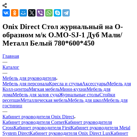
Onix Direct Стол журнальный на О-
образном м/к O.MO-SJ-1 Дуб Мали/
Металл Белый 780*600*450
Главная
—
Каталог
—
Мебель для руководителя
Мебель для персонала
Кресла и стулья
Аксессуары
Мебель для
Колл-центра
Мягкая мебель
Мини-кухни
Мебель для
дома
Мебель для залов суда
Журнальные столы
Стойки
ресепшн
Металлическая мебель
Мебель для школ
Мебель для
гостиниц
—
Кабинет руководителя Onix Direct
Кабинет руководителя Corner
Кабинет руководителя
Cross
Кабинет руководителя First
Кабинет руководителя Metal
System Direct
Кабинет руководителя Onix Direct Lux
Кабинет