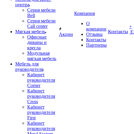
центра
Серия мебели
Компания
Bell
Серия мебели
О
Call center
+
компании
Мягкая мебель
Контакты
Е
Акции
Отзывы
Офисные
Контакты
диваны и
Партнеры
кресла
Модульная
мягкая мебель
Мебель для
руководителя
Кабинет
руководителя
Corner
Кабинет
руководителя
Cross
Кабинет
руководителя
First
Кабинет
руководителя
Metal System