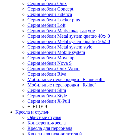
Серия мебели Onix
Серия мебели Concept
Серия мебели Estetica
Серия мебели Locker plus
Серия мебели Loft
Серия мебели Maris шкафы-купе
Серия мебели Metal system quattro 40x40
Серия мебели Metal system quattro 50x50
Серия мебели Metal system style
Серия мебели Mobile system
Серия мебели Move up
Серия мебели Nova S
Серия мебели Onix Wood
Серия мебели Riva
Мобильные перегородки "R-line soft"
Мобильные перегородки "R-line"
Серия мебели Slim
Серия мебели Style
Серия мебели X-Pull
+ ЕЩЕ 9
Кресла и стулья
Офисные стулья
Конференц-кресла
Кресла для персонала
Кресла для руководителей