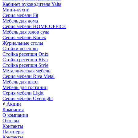
Кабинет руководителя Yalta
Мини-кухни
Серия мебели Fit
Мебель для дома
Серия мебели HOME OFFICE
Мебель для залов суда
Серия мебели Kodex
Журнальные столы
Стойки ресепшн
Стойка ресепшн Onix
Стойка ресепшн Riva
Стойка ресепшн Style
Металлическая мебель
Серия мебели Riva Metal
Мебель для школ
Мебель для гостиниц
Серия мебели Light
Серия мебели Overnight
Акции
Компания
О компании
Отзывы
Контакты
Партнеры
Контакты