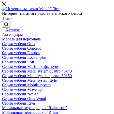
Интернет-магазин представительского класса
Каталог
Аксессуары
Мебель для персонала
Серия мебели Onix
Серия мебели Concept
Серия мебели Estetica
Серия мебели Locker plus
Серия мебели Loft
Серия мебели Maris шкафы-купе
Серия мебели Metal system quattro 40x40
Серия мебели Metal system quattro 50x50
Серия мебели Metal system style
Серия мебели Mobile system
Серия мебели Move up
Серия мебели Nova S
Серия мебели Onix Wood
Серия мебели Riva
Мобильные перегородки "R-line soft"
Мобильные перегородки "R-line"