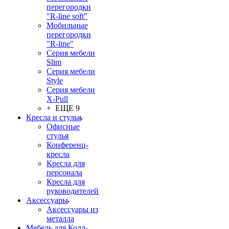
перегородки
"R-line soft"
Мобильные
перегородки
"R-line"
Серия мебели
Slim
Серия мебели
Style
Серия мебели
X-Pull
+ ЕЩЕ 9
Кресла и стулья
Офисные
стулья
Конференц-
кресла
Кресла для
персонала
Кресла для
руководителей
Аксессуары
Аксессуары из
металла
Мебель для Колл-