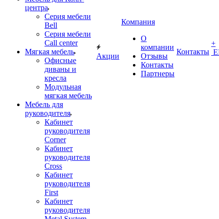
центра
Серия мебели
Компания
Bell
Серия мебели
О
Call center
+
компании
Мягкая мебель
Контакты
Е
Акции
Отзывы
Офисные
Контакты
диваны и
Партнеры
кресла
Модульная
мягкая мебель
Мебель для
руководителя
Кабинет
руководителя
Corner
Кабинет
руководителя
Cross
Кабинет
руководителя
First
Кабинет
руководителя
Metal System