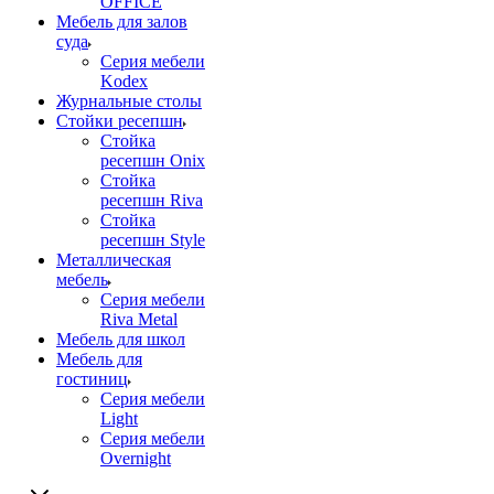
OFFICE
Мебель для залов
суда
Серия мебели
Kodex
Журнальные столы
Стойки ресепшн
Стойка
ресепшн Onix
Стойка
ресепшн Riva
Стойка
ресепшн Style
Металлическая
мебель
Серия мебели
Riva Metal
Мебель для школ
Мебель для
гостиниц
Серия мебели
Light
Серия мебели
Overnight