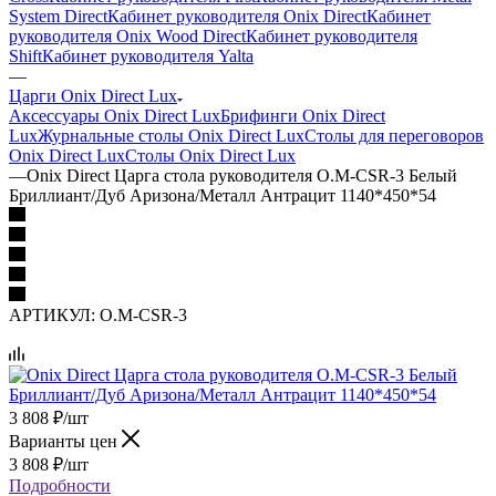
System Direct
Кабинет руководителя Onix Direct
Кабинет
руководителя Onix Wood Direct
Кабинет руководителя
Shift
Кабинет руководителя Yalta
—
Царги Onix Direct Lux
Аксессуары Onix Direct Lux
Брифинги Onix Direct
Lux
Журнальные столы Onix Direct Lux
Столы для переговоров
Onix Direct Lux
Столы Onix Direct Lux
—
Onix Direct Царга стола руководителя O.M-CSR-3 Белый
Бриллиант/Дуб Аризона/Металл Антрацит 1140*450*54
АРТИКУЛ:
O.M-CSR-3
3 808
₽
/шт
Варианты цен
3 808
₽
/шт
Подробности