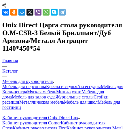
Onix Direct Царга стола руководителя
O.M-CSR-3 Белый Бриллиант/Дуб
Аризона/Металл Антрацит
1140*450*54
Главная
—
Каталог
—
Мебель для руководителя
Мебель для персонала
Кресла и стулья
Аксессуары
Мебель для
Колл-центра
Мягкая мебель
Мини-кухни
Мебель для
дома
Мебель для залов суда
Журнальные столы
Стойки
ресепшн
Металлическая мебель
Мебель для школ
Мебель для
гостиниц
—
Кабинет руководителя Onix Direct Lux
Кабинет руководителя Corner
Кабинет руководителя
Cross
Кабинет руководителя First
Кабинет руководителя Metal