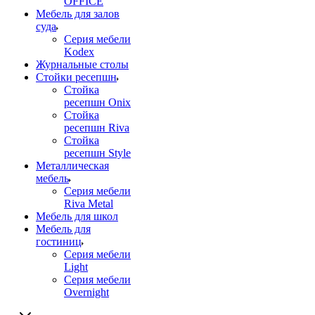
OFFICE
Мебель для залов
суда
Серия мебели
Kodex
Журнальные столы
Стойки ресепшн
Стойка
ресепшн Onix
Стойка
ресепшн Riva
Стойка
ресепшн Style
Металлическая
мебель
Серия мебели
Riva Metal
Мебель для школ
Мебель для
гостиниц
Серия мебели
Light
Серия мебели
Overnight