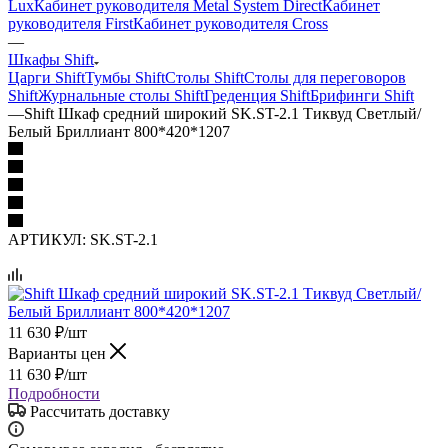
Lux
Кабинет руководителя Metal System Direct
Кабинет
руководителя First
Кабинет руководителя Cross
—
Шкафы Shift
Царги Shift
Тумбы Shift
Столы Shift
Столы для переговоров
Shift
Журнальные столы Shift
Греденция Shift
Брифинги Shift
—
Shift Шкаф средний широкий SK.ST-2.1 Тиквуд Светлый/
Белый Бриллиант 800*420*1207
АРТИКУЛ:
SK.ST-2.1
11 630
₽
/шт
Варианты цен
11 630
₽
/шт
Подробности
Рассчитать доставку