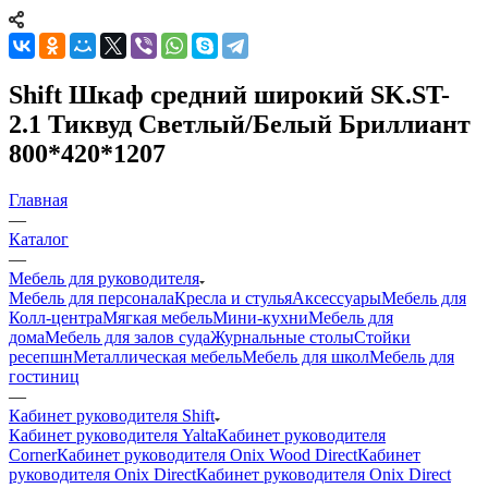
Shift Шкаф средний широкий SK.ST-
2.1 Тиквуд Светлый/Белый Бриллиант
800*420*1207
Главная
—
Каталог
—
Мебель для руководителя
Мебель для персонала
Кресла и стулья
Аксессуары
Мебель для
Колл-центра
Мягкая мебель
Мини-кухни
Мебель для
дома
Мебель для залов суда
Журнальные столы
Стойки
ресепшн
Металлическая мебель
Мебель для школ
Мебель для
гостиниц
—
Кабинет руководителя Shift
Кабинет руководителя Yalta
Кабинет руководителя
Corner
Кабинет руководителя Onix Wood Direct
Кабинет
руководителя Onix Direct
Кабинет руководителя Onix Direct