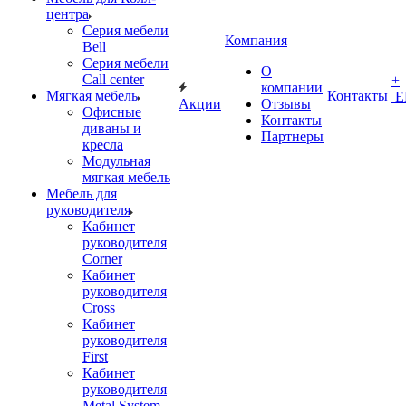
центра
Серия мебели
Компания
Bell
Серия мебели
О
Call center
+
компании
Мягкая мебель
Контакты
Е
Акции
Отзывы
Офисные
Контакты
диваны и
Партнеры
кресла
Модульная
мягкая мебель
Мебель для
руководителя
Кабинет
руководителя
Corner
Кабинет
руководителя
Cross
Кабинет
руководителя
First
Кабинет
руководителя
Metal System