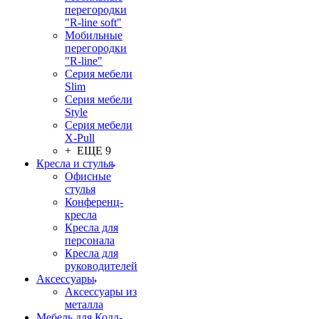
перегородки
"R-line soft"
Мобильные
перегородки
"R-line"
Серия мебели
Slim
Серия мебели
Style
Серия мебели
X-Pull
+ ЕЩЕ 9
Кресла и стулья
Офисные
стулья
Конференц-
кресла
Кресла для
персонала
Кресла для
руководителей
Аксессуары
Аксессуары из
металла
Мебель для Колл-