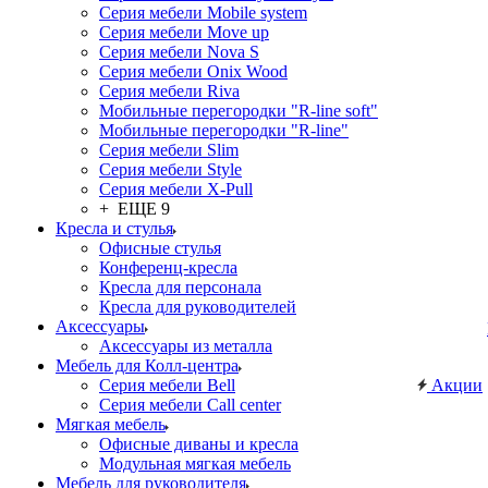
Серия мебели Mobile system
Серия мебели Move up
Серия мебели Nova S
Серия мебели Onix Wood
Серия мебели Riva
Мобильные перегородки "R-line soft"
Мобильные перегородки "R-line"
Серия мебели Slim
Серия мебели Style
Серия мебели X-Pull
+ ЕЩЕ 9
Кресла и стулья
Офисные стулья
Конференц-кресла
Кресла для персонала
Кресла для руководителей
Аксессуары
Аксессуары из металла
Мебель для Колл-центра
Серия мебели Bell
Акции
Серия мебели Call center
Мягкая мебель
Офисные диваны и кресла
Модульная мягкая мебель
Мебель для руководителя