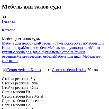
Мебель для залов суда
30
Главная
—
Каталог
—
Мебель для залов суда
Мебель для персонала
Кресла и стулья
Аксессуары
Мебель для
Колл-центра
Мягкая мебель
Мебель для руководителя
Мини-
кухни
Мебель для дома
Журнальные столы
Стойки
ресепшн
Металлическая мебель
Мебель для школ
Мебель для
гостиниц
Серия мебели Kodex
30 товаров
Стойка ресепшн Style
Стойка ресепшн Riva
Стойка ресепшн Onix
Серия мебели Fit
Серия мебели Riva Metal
Серия мебели Call center
Серия мебели Bell