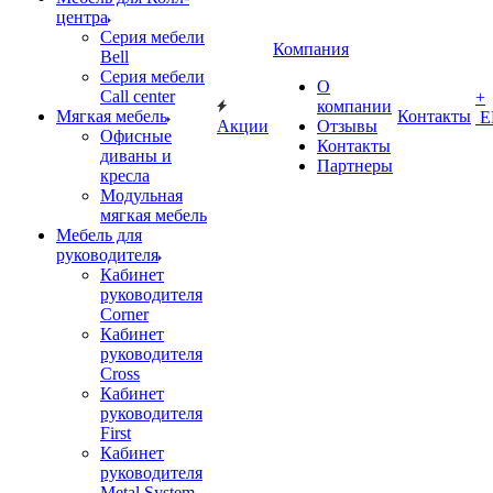
центра
Серия мебели
Компания
Bell
Серия мебели
О
Call center
+
компании
Мягкая мебель
Контакты
Е
Акции
Отзывы
Офисные
Контакты
диваны и
Партнеры
кресла
Модульная
мягкая мебель
Мебель для
руководителя
Кабинет
руководителя
Corner
Кабинет
руководителя
Cross
Кабинет
руководителя
First
Кабинет
руководителя
Metal System