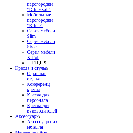
перегородки
"R-line soft"
Мобильные
перегородки
"R-line"
Серия мебели
Slim
Серия мебели
Style
Серия мебели
X-Pull
+ ЕЩЕ 9
Кресла и стулья
Офисные
стулья
Конференц-
кресла
Кресла для
персонала
Кресла для
руководителей
Аксессуары
Аксессуары из
металла
Мебель для Колл-