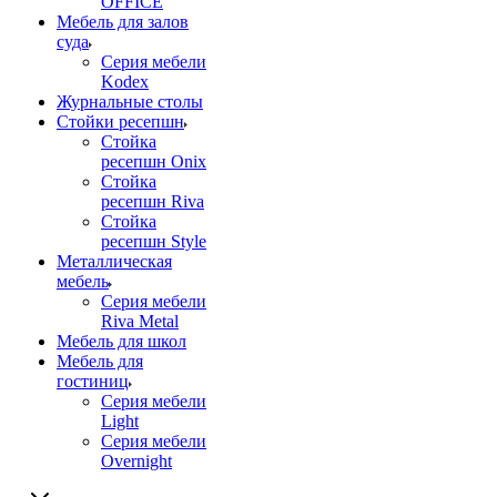
OFFICE
Мебель для залов
суда
Серия мебели
Kodex
Журнальные столы
Стойки ресепшн
Стойка
ресепшн Onix
Стойка
ресепшн Riva
Стойка
ресепшн Style
Металлическая
мебель
Серия мебели
Riva Metal
Мебель для школ
Мебель для
гостиниц
Серия мебели
Light
Серия мебели
Overnight