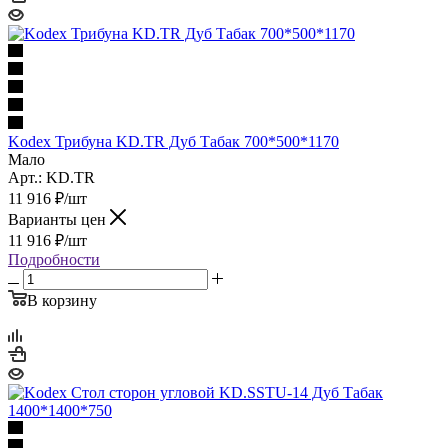
Kodex Трибуна KD.TR Дуб Табак 700*500*1170
Мало
Арт.: KD.TR
11 916
₽
/шт
Варианты цен
11 916
₽
/шт
Подробности
В корзину