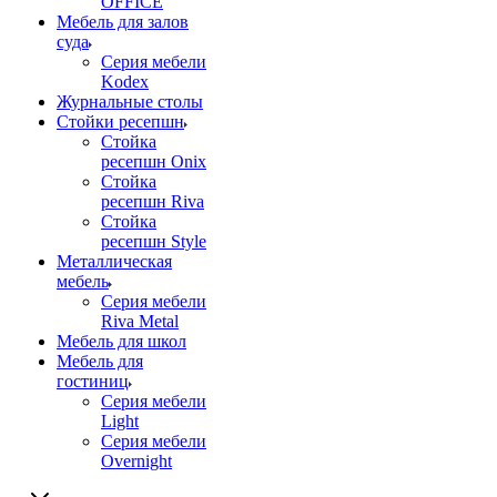
OFFICE
Мебель для залов
суда
Серия мебели
Kodex
Журнальные столы
Стойки ресепшн
Стойка
ресепшн Onix
Стойка
ресепшн Riva
Стойка
ресепшн Style
Металлическая
мебель
Серия мебели
Riva Metal
Мебель для школ
Мебель для
гостиниц
Серия мебели
Light
Серия мебели
Overnight