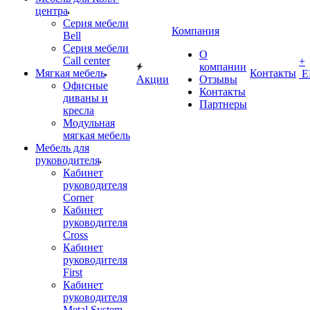
центра
Серия мебели
Компания
Bell
Серия мебели
О
Call center
+
компании
Мягкая мебель
Контакты
Е
Акции
Отзывы
Офисные
Контакты
диваны и
Партнеры
кресла
Модульная
мягкая мебель
Мебель для
руководителя
Кабинет
руководителя
Corner
Кабинет
руководителя
Cross
Кабинет
руководителя
First
Кабинет
руководителя
Metal System