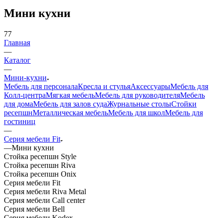
Мини кухни
77
Главная
—
Каталог
—
Мини-кухни
Мебель для персонала
Кресла и стулья
Аксессуары
Мебель для
Колл-центра
Мягкая мебель
Мебель для руководителя
Мебель
для дома
Мебель для залов суда
Журнальные столы
Стойки
ресепшн
Металлическая мебель
Мебель для школ
Мебель для
гостиниц
—
Серия мебели Fit
—
Мини кухни
Стойка ресепшн Style
Стойка ресепшн Riva
Стойка ресепшн Onix
Серия мебели Fit
Серия мебели Riva Metal
Серия мебели Call center
Серия мебели Bell
Серия мебели Kodex