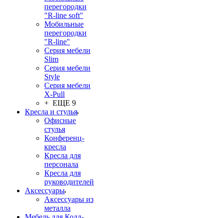
перегородки
"R-line soft"
Мобильные
перегородки
"R-line"
Серия мебели
Slim
Серия мебели
Style
Серия мебели
X-Pull
+ ЕЩЕ 9
Кресла и стулья
Офисные
стулья
Конференц-
кресла
Кресла для
персонала
Кресла для
руководителей
Аксессуары
Аксессуары из
металла
Мебель для Колл-