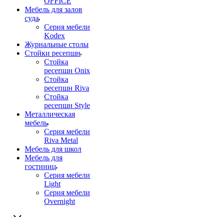
OFFICE
Мебель для залов
суда
Серия мебели
Kodex
Журнальные столы
Стойки ресепшн
Стойка
ресепшн Onix
Стойка
ресепшн Riva
Стойка
ресепшн Style
Металлическая
мебель
Серия мебели
Riva Metal
Мебель для школ
Мебель для
гостиниц
Серия мебели
Light
Серия мебели
Overnight