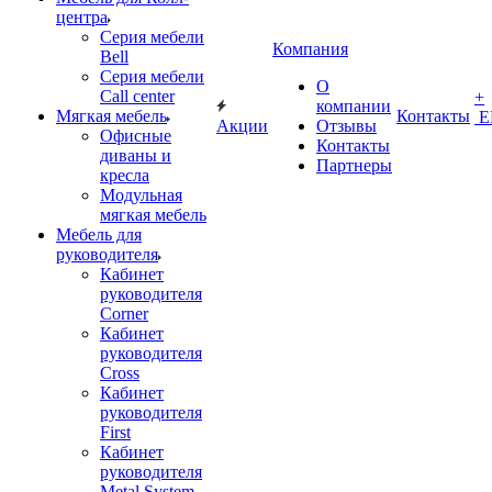
центра
Серия мебели
Компания
Bell
Серия мебели
О
Call center
+
компании
Мягкая мебель
Контакты
Е
Акции
Отзывы
Офисные
Контакты
диваны и
Партнеры
кресла
Модульная
мягкая мебель
Мебель для
руководителя
Кабинет
руководителя
Corner
Кабинет
руководителя
Cross
Кабинет
руководителя
First
Кабинет
руководителя
Metal System