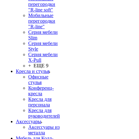
перегородки
"R-line soft"
Мобильные
перегородки
"R-line"
Серия мебели
Slim
Серия мебели
Style
Серия мебели
X-Pull
+ ЕЩЕ 9
Кресла и стулья
Офисные
стулья
Конференц-
кресла
Кресла для
персонала
Кресла для
руководителей
Аксессуары
Аксессуары из
металла
Мебель для Колл-