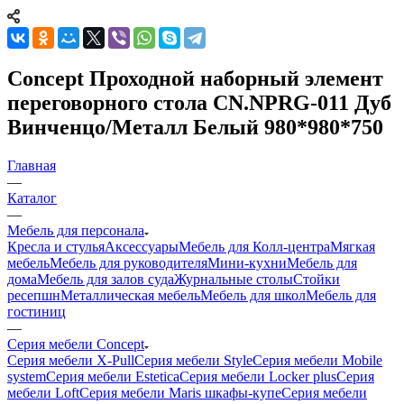
Concept Проходной наборный элемент
переговорного стола CN.NPRG-011 Дуб
Винченцо/Металл Белый 980*980*750
Главная
—
Каталог
—
Мебель для персонала
Кресла и стулья
Аксессуары
Мебель для Колл-центра
Мягкая
мебель
Мебель для руководителя
Мини-кухни
Мебель для
дома
Мебель для залов суда
Журнальные столы
Стойки
ресепшн
Металлическая мебель
Мебель для школ
Мебель для
гостиниц
—
Серия мебели Concept
Серия мебели X-Pull
Серия мебели Style
Серия мебели Mobile
system
Серия мебели Estetica
Серия мебели Locker plus
Серия
мебели Loft
Серия мебели Maris шкафы-купе
Серия мебели