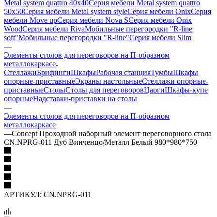
Metal system quattro 40x40
Серия мебели Metal system quattro
50x50
Серия мебели Metal system style
Серия мебели Onix
Серия
мебели Move up
Серия мебели Nova S
Серия мебели Onix
Wood
Серия мебели Riva
Мобильные перегородки "R-line
soft"
Мобильные перегородки "R-line"
Серия мебели Slim
—
Элементы столов для переговоров на П-образном
металлокаркасе
Стеллажи
Брифинги
Шкафы
Рабочая станция
Тумбы
Шкафы
опорные-приставные
Экраны настольные
Стеллажи опорные-
приставные
Столы
Столы для переговоров
Царги
Шкафы-купе
опорные
Надставки-приставки на столы
—
Элементы столов для переговоров на П-образном
металлокаркасе
—
Concept Проходной наборный элемент переговорного стола
CN.NPRG-011 Дуб Винченцо/Металл Белый 980*980*750
АРТИКУЛ:
CN.NPRG-011