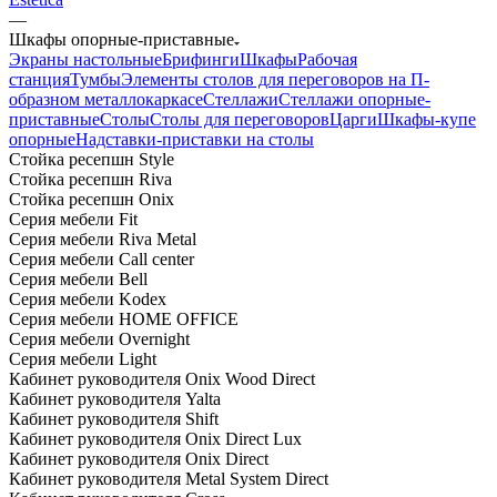
—
Шкафы опорные-приставные
Экраны настольные
Брифинги
Шкафы
Рабочая
станция
Тумбы
Элементы столов для переговоров на П-
образном металлокаркасе
Стеллажи
Стеллажи опорные-
приставные
Столы
Столы для переговоров
Царги
Шкафы-купе
опорные
Надставки-приставки на столы
Стойка ресепшн Style
Стойка ресепшн Riva
Стойка ресепшн Onix
Серия мебели Fit
Серия мебели Riva Metal
Серия мебели Call center
Серия мебели Bell
Серия мебели Kodex
Серия мебели HOME OFFICE
Серия мебели Overnight
Серия мебели Light
Кабинет руководителя Onix Wood Direct
Кабинет руководителя Yalta
Кабинет руководителя Shift
Кабинет руководителя Onix Direct Lux
Кабинет руководителя Onix Direct
Кабинет руководителя Metal System Direct