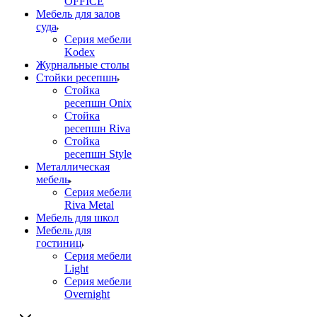
OFFICE
Мебель для залов
суда
Серия мебели
Kodex
Журнальные столы
Стойки ресепшн
Стойка
ресепшн Onix
Стойка
ресепшн Riva
Стойка
ресепшн Style
Металлическая
мебель
Серия мебели
Riva Metal
Мебель для школ
Мебель для
гостиниц
Серия мебели
Light
Серия мебели
Overnight