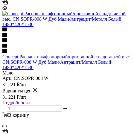
Concept Распаш. шкаф опорный/приставной с надставкой выс.
CN.SOPR-008 W Дуб Мали/Антрацит/Металл Белый
1480*420*1530
Мало
Арт.: CN.SOPR-008 W
31 221
₽
/шт
Варианты цен
31 221
₽
/шт
Подробности
В корзину