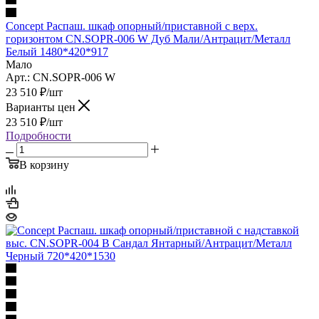
Concept Распаш. шкаф опорный/приставной с верх.
горизонтом CN.SOPR-006 W Дуб Мали/Антрацит/Металл
Белый 1480*420*917
Мало
Арт.: CN.SOPR-006 W
23 510
₽
/шт
Варианты цен
23 510
₽
/шт
Подробности
В корзину