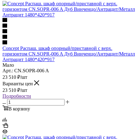
Concept Распаш. шкаф опорный/приставной с верх.
горизонтом CN.SOPR-006 A Дуб Винченцо/Антрацит/Металл
Антрацит 1480*420*917
Мало
Арт.: CN.SOPR-006 A
23 510
₽
/шт
Варианты цен
23 510
₽
/шт
Подробности
В корзину