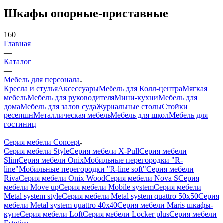
Шкафы опорные-приставные
160
Главная
—
Каталог
—
Мебель для персонала
Кресла и стулья
Аксессуары
Мебель для Колл-центра
Мягкая
мебель
Мебель для руководителя
Мини-кухни
Мебель для
дома
Мебель для залов суда
Журнальные столы
Стойки
ресепшн
Металлическая мебель
Мебель для школ
Мебель для
гостиниц
—
Серия мебели Concept
Серия мебели Style
Серия мебели X-Pull
Серия мебели
Slim
Серия мебели Onix
Мобильные перегородки "R-
line"
Мобильные перегородки "R-line soft"
Серия мебели
Riva
Серия мебели Onix Wood
Серия мебели Nova S
Серия
мебели Move up
Серия мебели Mobile system
Серия мебели
Metal system style
Серия мебели Metal system quattro 50x50
Серия
мебели Metal system quattro 40x40
Серия мебели Maris шкафы-
купе
Серия мебели Loft
Серия мебели Locker plus
Серия мебели
Estetica