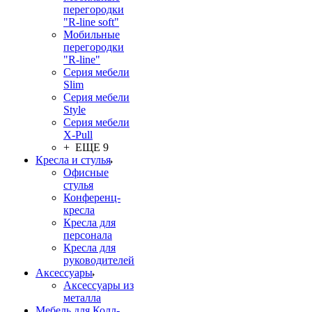
перегородки
"R-line soft"
Мобильные
перегородки
"R-line"
Серия мебели
Slim
Серия мебели
Style
Серия мебели
X-Pull
+ ЕЩЕ 9
Кресла и стулья
Офисные
стулья
Конференц-
кресла
Кресла для
персонала
Кресла для
руководителей
Аксессуары
Аксессуары из
металла
Мебель для Колл-