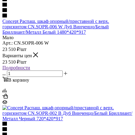
Concept Распаш. шкаф опорный/приставной с верх.
горизонтом CN.SOPR-006 W Дуб Винченцо/Белый
Бриллиант/Металл Белый 1480*420*917
Мало
Арт.: CN.SOPR-006 W
23 510
₽
/шт
Варианты цен
23 510
₽
/шт
Подробности
В корзину