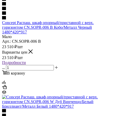
Concept Распаш. шкаф опорный/приставной с верх.
горизонтом CN.SOPR-006 B Кобо/Металл Черный
1480*420*917
Мало
Арт.: CN.SOPR-006 B
23 510
₽
/шт
Варианты цен
23 510
₽
/шт
Подробности
В корзину