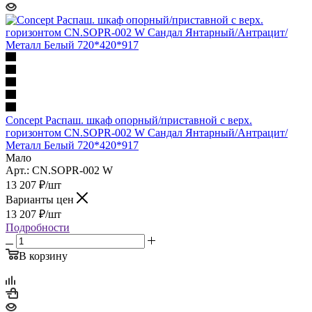
Concept Распаш. шкаф опорный/приставной с верх.
горизонтом CN.SOPR-002 W Сандал Янтарный/Антрацит/
Металл Белый 720*420*917
Мало
Арт.: CN.SOPR-002 W
13 207
₽
/шт
Варианты цен
13 207
₽
/шт
Подробности
В корзину