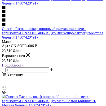
Concept Распаш. шкаф опорный/приставной с верх.
горизонтом CN.SOPR-006 B Дуб Винченцо/Антрацит/Металл
Черный 1480*420*917
Мало
Арт.: CN.SOPR-006 B
23 510
₽
/шт
Варианты цен
23 510
₽
/шт
Подробности
В корзину