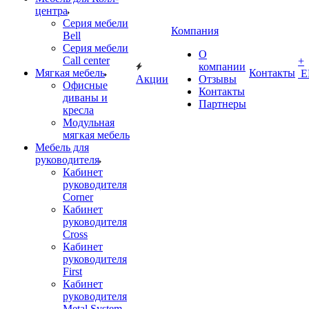
центра
Серия мебели
Компания
Bell
Серия мебели
О
Call center
+
компании
Мягкая мебель
Контакты
Е
Акции
Отзывы
Офисные
Контакты
диваны и
Партнеры
кресла
Модульная
мягкая мебель
Мебель для
руководителя
Кабинет
руководителя
Corner
Кабинет
руководителя
Cross
Кабинет
руководителя
First
Кабинет
руководителя
Metal System