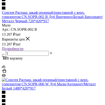
Concept Распаш. шкаф опорный/приставной с верх.
горизонтом CN.SOPR-002 B Дуб Винченцо/Белый Бриллиант/
Металл Черный 720*420*917
Мало
Арт.: CN.SOPR-002 B
13 207
₽
/шт
Варианты цен
13 207
₽
/шт
Подробности
В корзину