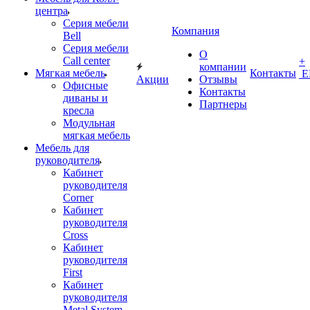
центра
Серия мебели
Компания
Bell
Серия мебели
О
Call center
+
компании
Мягкая мебель
Контакты
Е
Акции
Отзывы
Офисные
Контакты
диваны и
Партнеры
кресла
Модульная
мягкая мебель
Мебель для
руководителя
Кабинет
руководителя
Corner
Кабинет
руководителя
Cross
Кабинет
руководителя
First
Кабинет
руководителя
Metal System