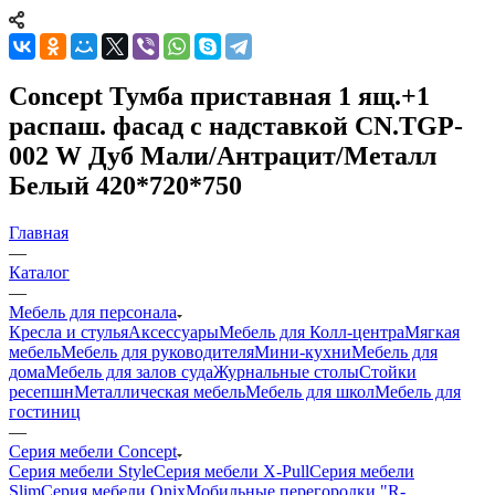
Concept Тумба приставная 1 ящ.+1
распаш. фасад с надставкой CN.TGP-
002 W Дуб Мали/Антрацит/Металл
Белый 420*720*750
Главная
—
Каталог
—
Мебель для персонала
Кресла и стулья
Аксессуары
Мебель для Колл-центра
Мягкая
мебель
Мебель для руководителя
Мини-кухни
Мебель для
дома
Мебель для залов суда
Журнальные столы
Стойки
ресепшн
Металлическая мебель
Мебель для школ
Мебель для
гостиниц
—
Серия мебели Concept
Серия мебели Style
Серия мебели X-Pull
Серия мебели
Slim
Серия мебели Onix
Мобильные перегородки "R-