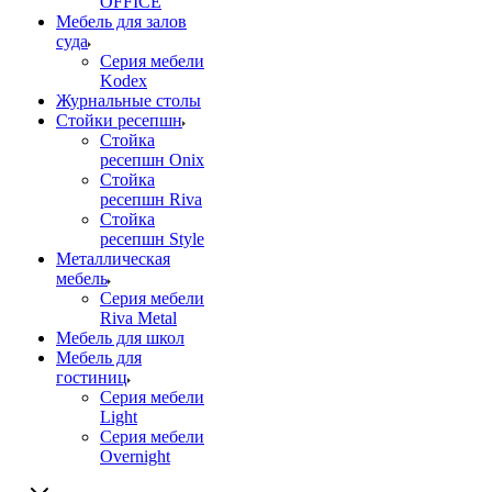
OFFICE
Мебель для залов
суда
Серия мебели
Kodex
Журнальные столы
Стойки ресепшн
Стойка
ресепшн Onix
Стойка
ресепшн Riva
Стойка
ресепшн Style
Металлическая
мебель
Серия мебели
Riva Metal
Мебель для школ
Мебель для
гостиниц
Серия мебели
Light
Серия мебели
Overnight