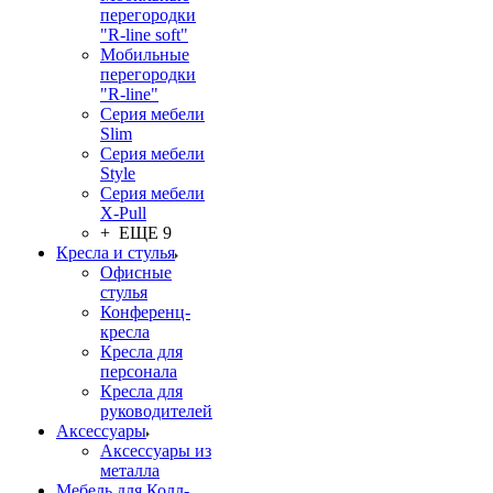
перегородки
"R-line soft"
Мобильные
перегородки
"R-line"
Серия мебели
Slim
Серия мебели
Style
Серия мебели
X-Pull
+ ЕЩЕ 9
Кресла и стулья
Офисные
стулья
Конференц-
кресла
Кресла для
персонала
Кресла для
руководителей
Аксессуары
Аксессуары из
металла
Мебель для Колл-