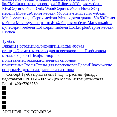
line"
Мобильные перегородки "R-line soft"
Серия мебели
Riva
Серия мебели Onix Wood
Серия мебели Nova S
Серия
мебели Move up
Серия мебели Mobile system
Серия мебели
Metal system style
Серия мебели Metal system quattro 50x50
Серия
мебели Metal system quattro 40x40
Серия мебели Maris шкафы-
купе
Серия мебели Loft
Серия мебели Locker plus
Серия мебели
Estetica
—
Тумбы
Экраны настольные
Брифинги
Шкафы
Рабочая
станция
Элементы столов для переговоров на П-образном
металлокаркасе
Шкафы опорные-
приставные
Стеллажи
Стеллажи опорные-
приставные
Столы
Столы для переговоров
Царги
Шкафы-купе
опорные
Надставки-приставки на столы
—
Concept Тумба приставная 1 ящ.+1 распаш. фасад с
надставкой CN.TGP-002 W Дуб Мали/Антрацит/Металл
Белый 420*720*750
АРТИКУЛ:
CN.TGP-002 W