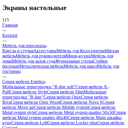
Экраны настольные
115
Главная
—
Каталог
—
Мебель для персонала
Кресла и стулья
Аксессуары
Мебель для Колл-центра
Мягкая
мебель
Мебель для руководителя
Мини-кухни
Мебель для
дома
Мебель для залов суда
Журнальные столы
Стойки
ресепшн
Металлическая мебель
Мебель для школ
Мебель для
гостиниц
—
Серия мебели Estetica
Мобильные перегородки "R-line soft"
Серия мебели X-
Pull
Серия мебели Style
Серия мебели Slim
Мобильные
перегородки "R-line"
Серия мебели Onix
Серия мебели
Riva
Серия мебели Onix Wood
Серия мебели Nova S
Серия
мебели Move up
Серия мебели Mobile system
Серия мебели
Metal system style
Серия мебели Metal system quattro 50x50
Серия
мебели Metal system quattro 40x40
Серия мебели Maris шкафы-
купе
Серия мебели Loft
Серия мебели Locker plus
Серия мебели
Concept