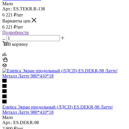
Мало
Арт.: ES.TEKR.R-138
6 221
₽
/шт
Варианты цен
6 221
₽
/шт
Подробности
В корзину
Estetica Экран продольный (ЛДСП) ES.DEKR-98 Латте/
Металл Латте 980*410*18
Мало
Арт.: ES.DEKR-98
2 900
₽
/шт