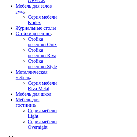
OFFICE
Мебель для залов
суда
Серия мебели
Kodex
Журнальные столы
Стойки ресепшн
Стойка
ресепшн Onix
Стойка
ресепшн Riva
Стойка
ресепшн Style
Металлическая
мебель
Серия мебели
Riva Metal
Мебель для школ
Мебель для
гостиниц
Серия мебели
Light
Серия мебели
Overnight