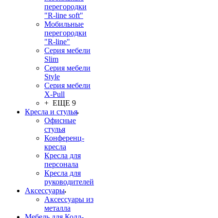
перегородки
"R-line soft"
Мобильные
перегородки
"R-line"
Серия мебели
Slim
Серия мебели
Style
Серия мебели
X-Pull
+ ЕЩЕ 9
Кресла и стулья
Офисные
стулья
Конференц-
кресла
Кресла для
персонала
Кресла для
руководителей
Аксессуары
Аксессуары из
металла
Мебель для Колл-