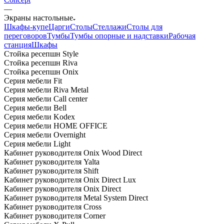
—
Экраны настольные
Шкафы-купе
Царги
Столы
Стеллажи
Столы для
переговоров
Тумбы
Тумбы опорные и надставки
Рабочая
станция
Шкафы
Стойка ресепшн Style
Стойка ресепшн Riva
Стойка ресепшн Onix
Серия мебели Fit
Серия мебели Riva Metal
Серия мебели Call center
Серия мебели Bell
Серия мебели Kodex
Серия мебели HOME OFFICE
Серия мебели Overnight
Серия мебели Light
Кабинет руководителя Onix Wood Direct
Кабинет руководителя Yalta
Кабинет руководителя Shift
Кабинет руководителя Onix Direct Lux
Кабинет руководителя Onix Direct
Кабинет руководителя Metal System Direct
Кабинет руководителя Cross
Кабинет руководителя Corner