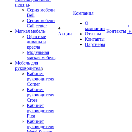
центра
Серия мебели
Компания
Bell
Серия мебели
О
Call center
+
компании
Мягкая мебель
Контакты
Е
Акции
Отзывы
Офисные
Контакты
диваны и
Партнеры
кресла
Модульная
мягкая мебель
Мебель для
руководителя
Кабинет
руководителя
Corner
Кабинет
руководителя
Cross
Кабинет
руководителя
First
Кабинет
руководителя
Metal System