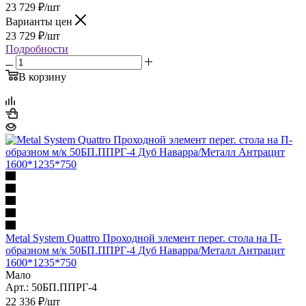
23 729
₽
/шт
Варианты цен
23 729
₽
/шт
Подробности
В корзину
Metal System Quattro Проходной элемент перег. стола на П-
образном м/к 50БП.ППРГ-4 Дуб Наварра/Металл Антрацит
1600*1235*750
Мало
Арт.: 50БП.ППРГ-4
22 336
₽
/шт