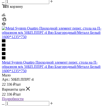
В корзину
Metal System Quattro Проходной элемент перег. стола на П-
образном м/к 50БП.ППРГ-4 Вяз Благородный/Металл Белый
1600*1235*750
Мало
Арт.: 50БП.ППРГ-4
22 336
₽
/шт
Варианты цен
22 336
₽
/шт
Подробности