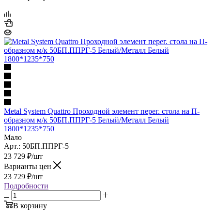
Metal System Quattro Проходной элемент перег. стола на П-
образном м/к 50БП.ППРГ-5 Белый/Металл Белый
1800*1235*750
Мало
Арт.: 50БП.ППРГ-5
23 729
₽
/шт
Варианты цен
23 729
₽
/шт
Подробности
В корзину