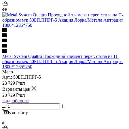
Metal System Quattro Проходной элемент перег. стола на П-
образном м/к 50БП.ППРГ-5 Акация Лорка/Металл Антрацит
1800*1235*750
Мало
Арт.: 50БП.ППРГ-5
23 729
₽
/шт
Варианты цен
23 729
₽
/шт
Подробности
В корзину