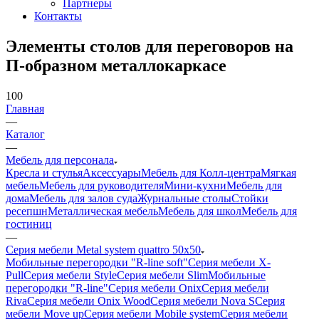
Партнеры
Контакты
Элементы столов для переговоров на
П-образном металлокаркасе
100
Главная
—
Каталог
—
Мебель для персонала
Кресла и стулья
Аксессуары
Мебель для Колл-центра
Мягкая
мебель
Мебель для руководителя
Мини-кухни
Мебель для
дома
Мебель для залов суда
Журнальные столы
Стойки
ресепшн
Металлическая мебель
Мебель для школ
Мебель для
гостиниц
—
Серия мебели Metal system quattro 50x50
Мобильные перегородки "R-line soft"
Серия мебели X-
Pull
Серия мебели Style
Серия мебели Slim
Мобильные
перегородки "R-line"
Серия мебели Onix
Серия мебели
Riva
Серия мебели Onix Wood
Серия мебели Nova S
Серия
мебели Move up
Серия мебели Mobile system
Серия мебели