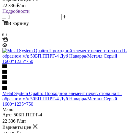
22 336
₽
/шт
Подробности
В корзину
Metal System Quattro Проходной элемент перег. стола на П-
образном м/к 50БП.ППРГ-4 Дуб Наварра/Металл Серый
1600*1235*750
Мало
Арт.: 50БП.ППРГ-4
22 336
₽
/шт
Варианты цен