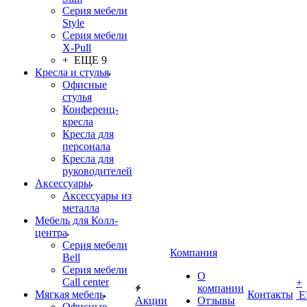
Серия мебели
Style
Серия мебели
X-Pull
+ ЕЩЕ 9
Кресла и стулья
Офисные
стулья
Конференц-
кресла
Кресла для
персонала
Кресла для
руководителей
Аксессуары
Аксессуары из
металла
Мебель для Колл-
центра
Серия мебели
Компания
Bell
Серия мебели
О
Call center
+
компании
Мягкая мебель
Контакты
Е
Акции
Отзывы
Офисные