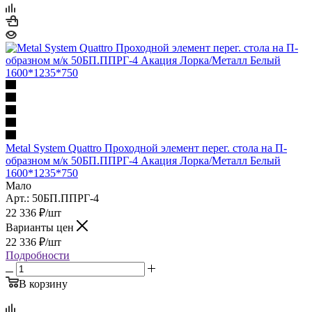
Metal System Quattro Проходной элемент перег. стола на П-
образном м/к 50БП.ППРГ-4 Акация Лорка/Металл Белый
1600*1235*750
Мало
Арт.: 50БП.ППРГ-4
22 336
₽
/шт
Варианты цен
22 336
₽
/шт
Подробности
В корзину