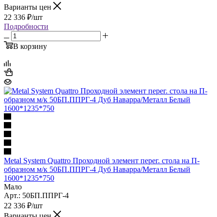
Варианты цен
22 336
₽
/шт
Подробности
В корзину
Metal System Quattro Проходной элемент перег. стола на П-
образном м/к 50БП.ППРГ-4 Дуб Наварра/Металл Белый
1600*1235*750
Мало
Арт.: 50БП.ППРГ-4
22 336
₽
/шт
Варианты цен