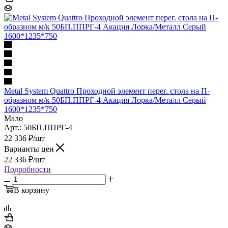
Metal System Quattro Проходной элемент перег. стола на П-
образном м/к 50БП.ППРГ-4 Акация Лорка/Металл Серый
1600*1235*750
Мало
Арт.: 50БП.ППРГ-4
22 336
₽
/шт
Варианты цен
22 336
₽
/шт
Подробности
В корзину