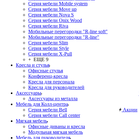
Серия мебели Mobile system
Серия мебели Move up
Серия мебели Nova S
Серия мебели Onix Wood
Серия мебели Riva
Мобильные перегородки "R-line soft"
Мобильные перегородки "R-line"
Серия мебели Slim
Серия мебели Style
Серия мебели X-Pull
+ ЕЩЕ 9
Кресла и стулья
Офисные стулья
Конференц-кресла
Кресла для персонала
Кресла для руководителей
Аксессуары
Аксессуары из металла
Мебель для Колл-центра
Серия мебели Bell
Акции
Серия мебели Call center
Мягкая мебель
Офисные диваны и кресла
Модульная мягкая мебель
Мебель для руководителя