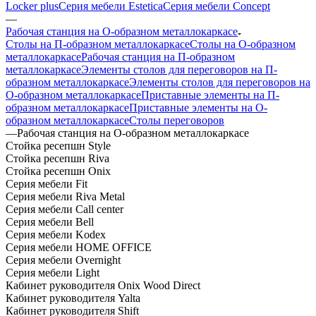
Locker plus
Серия мебели Estetica
Серия мебели Concept
—
Рабочая станция на О-образном металлокаркасе
Столы на П-образном металлокаркасе
Столы на О-образном
металлокаркасе
Рабочая станция на П-образном
металлокаркасе
Элементы столов для переговоров на П-
образном металлокаркасе
Элементы столов для переговоров на
О-образном металлокаркасе
Приставные элементы на П-
образном металлокаркасе
Приставные элементы на О-
образном металлокаркасе
Столы переговоров
—
Рабочая станция на О-образном металлокаркасе
Стойка ресепшн Style
Стойка ресепшн Riva
Стойка ресепшн Onix
Серия мебели Fit
Серия мебели Riva Metal
Серия мебели Call center
Серия мебели Bell
Серия мебели Kodex
Серия мебели HOME OFFICE
Серия мебели Overnight
Серия мебели Light
Кабинет руководителя Onix Wood Direct
Кабинет руководителя Yalta
Кабинет руководителя Shift