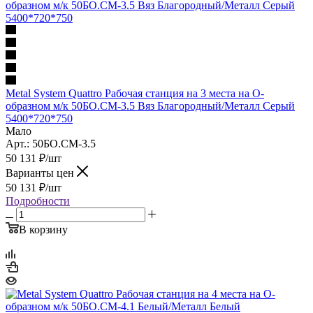
Metal System Quattro Рабочая станция на 3 места на О-
образном м/к 50БО.СМ-3.5 Вяз Благородный/Металл Серый
5400*720*750
Мало
Арт.: 50БО.СМ-3.5
50 131
₽
/шт
Варианты цен
50 131
₽
/шт
Подробности
В корзину