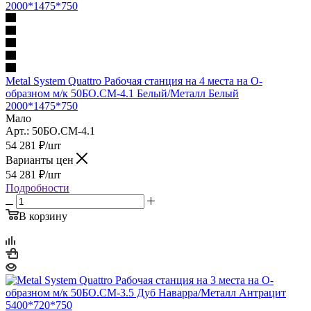
Metal System Quattro Рабочая станция на 4 места на О-
образном м/к 50БО.СМ-4.1 Белый/Металл Белый
2000*1475*750
Мало
Арт.: 50БО.СМ-4.1
54 281
₽
/шт
Варианты цен
54 281
₽
/шт
Подробности
В корзину