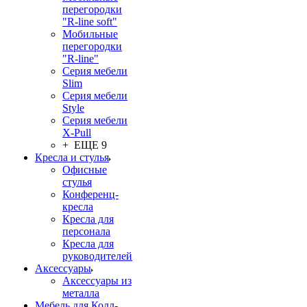
перегородки
"R-line soft"
Мобильные
перегородки
"R-line"
Серия мебели
Slim
Серия мебели
Style
Серия мебели
X-Pull
+ ЕЩЕ 9
Кресла и стулья
Офисные
стулья
Конференц-
кресла
Кресла для
персонала
Кресла для
руководителей
Аксессуары
Аксессуары из
металла
Мебель для Колл-