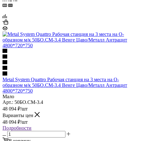
Metal System Quattro Рабочая станция на 3 места на О-
образном м/к 50БО.СМ-3.4 Венге Цаво/Металл Антрацит
4800*720*750
Мало
Арт.: 50БО.СМ-3.4
48 094
₽
/шт
Варианты цен
48 094
₽
/шт
Подробности
В корзину