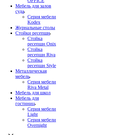
OFFICE
Мебель для залов
суда
Серия мебели
Kodex
Журнальные столы
Стойки ресепшн
Стойка
ресепшн Onix
Стойка
ресепшн Riva
Стойка
ресепшн Style
Металлическая
мебель
Серия мебели
Riva Metal
Мебель для школ
Мебель для
гостиниц
Серия мебели
Light
Серия мебели
Overnight