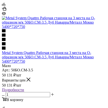
Metal System Quattro Рабочая станция на 3 места на О-
образном м/к 50БО.СМ-3.5 Дуб Наварра/Металл Мокко
5400*720*750
Мало
Арт.: 50БО.СМ-3.5
50 131
₽
/шт
Варианты цен
50 131
₽
/шт
Подробности
В корзину