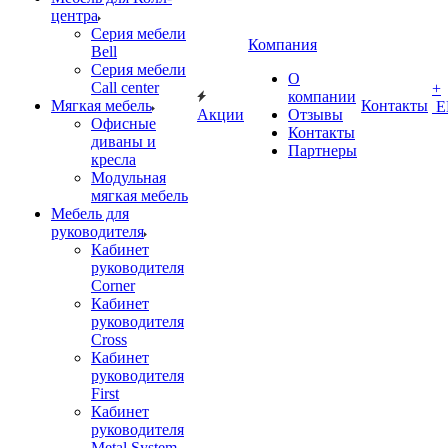
центра
Серия мебели
Компания
Bell
Серия мебели
О
Call center
+
компании
Мягкая мебель
Контакты
Е
Акции
Отзывы
Офисные
Контакты
диваны и
Партнеры
кресла
Модульная
мягкая мебель
Мебель для
руководителя
Кабинет
руководителя
Corner
Кабинет
руководителя
Cross
Кабинет
руководителя
First
Кабинет
руководителя
Metal System