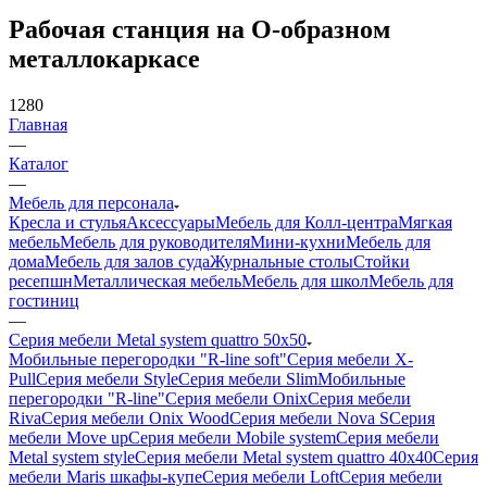
Рабочая станция на О-образном
металлокаркасе
1280
Главная
—
Каталог
—
Мебель для персонала
Кресла и стулья
Аксессуары
Мебель для Колл-центра
Мягкая
мебель
Мебель для руководителя
Мини-кухни
Мебель для
дома
Мебель для залов суда
Журнальные столы
Стойки
ресепшн
Металлическая мебель
Мебель для школ
Мебель для
гостиниц
—
Серия мебели Metal system quattro 50x50
Мобильные перегородки "R-line soft"
Серия мебели X-
Pull
Серия мебели Style
Серия мебели Slim
Мобильные
перегородки "R-line"
Серия мебели Onix
Серия мебели
Riva
Серия мебели Onix Wood
Серия мебели Nova S
Серия
мебели Move up
Серия мебели Mobile system
Серия мебели
Metal system style
Серия мебели Metal system quattro 40x40
Серия
мебели Maris шкафы-купе
Серия мебели Loft
Серия мебели