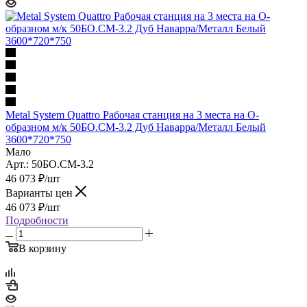
Metal System Quattro Рабочая станция на 3 места на О-
образном м/к 50БО.СМ-3.2 Дуб Наварра/Металл Белый
3600*720*750
Мало
Арт.: 50БО.СМ-3.2
46 073
₽
/шт
Варианты цен
46 073
₽
/шт
Подробности
В корзину