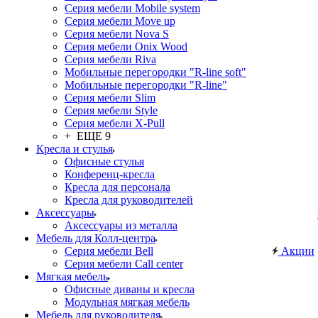
Серия мебели Mobile system
Серия мебели Move up
Серия мебели Nova S
Серия мебели Onix Wood
Серия мебели Riva
Мобильные перегородки "R-line soft"
Мобильные перегородки "R-line"
Серия мебели Slim
Серия мебели Style
Серия мебели X-Pull
+ ЕЩЕ 9
Кресла и стулья
Офисные стулья
Конференц-кресла
Кресла для персонала
Кресла для руководителей
Аксессуары
Аксессуары из металла
Мебель для Колл-центра
Серия мебели Bell
Акции
Серия мебели Call center
Мягкая мебель
Офисные диваны и кресла
Модульная мягкая мебель
Мебель для руководителя