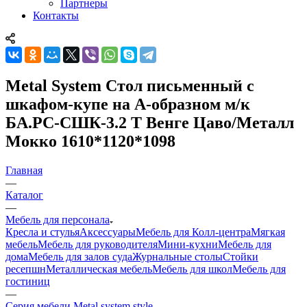
Партнеры
Контакты
Metal System Стол письменный с
шкафом-купе на А-образном м/к
БА.РС-СШК-3.2 Т Венге Цаво/Металл
Мокко 1610*1120*1098
Главная
—
Каталог
—
Мебель для персонала
Кресла и стулья
Аксессуары
Мебель для Колл-центра
Мягкая
мебель
Мебель для руководителя
Мини-кухни
Мебель для
дома
Мебель для залов суда
Журнальные столы
Стойки
ресепшн
Металлическая мебель
Мебель для школ
Мебель для
гостиниц
—
Серия мебели Metal system style