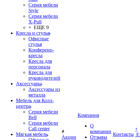
Серия мебели
Style
Серия мебели
X-Pull
+ ЕЩЕ 9
Кресла и стулья
Офисные
стулья
Конференц-
кресла
Кресла для
персонала
Кресла для
руководителей
Аксессуары
Аксессуары из
металла
Мебель для Колл-
центра
Серия мебели
Компания
Bell
Серия мебели
О
Call center
+
компании
Мягкая мебель
Контакты
Е
Акции
Отзывы
Офисные