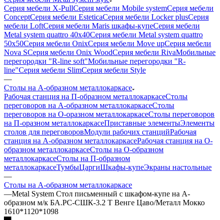
Серия мебели X-Pull
Серия мебели Mobile system
Серия мебели
Concept
Серия мебели Estetica
Серия мебели Locker plus
Серия
мебели Loft
Серия мебели Maris шкафы-купе
Серия мебели
Metal system quattro 40x40
Серия мебели Metal system quattro
50x50
Серия мебели Onix
Серия мебели Move up
Серия мебели
Nova S
Серия мебели Onix Wood
Серия мебели Riva
Мобильные
перегородки "R-line soft"
Мобильные перегородки "R-
line"
Серия мебели Slim
Серия мебели Style
—
Столы на А-образном металлокаркасе
Рабочая станция на П-образном металлокаркасе
Столы
переговоров на А-образном металлокаркасе
Столы
переговоров на О-оразном металлокаркасе
Столы переговоров
на П-оразном металлокаркасе
Приставные элементы
Элементы
столов для переговоров
Модули рабочих станций
Рабочая
станция на А-образном металлокаркасе
Рабочая станция на О-
образном металлокаркасе
Столы на О-образном
металлокаркасе
Столы на П-образном
металлокаркасе
Тумбы
Царги
Шкафы-купе
Экраны настольные
—
Столы на А-образном металлокаркасе
—
Metal System Стол письменный с шкафом-купе на А-
образном м/к БА.РС-СШК-3.2 Т Венге Цаво/Металл Мокко
1610*1120*1098