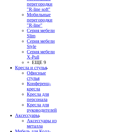
перегородки
"R-line soft"
Мобильные
перегородки
"R-line"
Серия мебели
Slim
Серия мебели
Style
Серия мебели
X-Pull
+ ЕЩЕ 9
Кресла и стулья
Офисные
стулья
Конференц-
кресла
Кресла для
персонала
Кресла для
руководителей
Аксессуары
Аксессуары из
металла
Мебель для Колл-