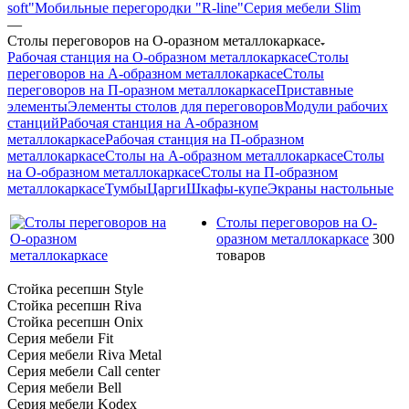
soft"
Мобильные перегородки "R-line"
Серия мебели Slim
—
Столы переговоров на О-оразном металлокаркасе
Рабочая станция на О-образном металлокаркасе
Столы
переговоров на А-образном металлокаркасе
Столы
переговоров на П-оразном металлокаркасе
Приставные
элементы
Элементы столов для переговоров
Модули рабочих
станций
Рабочая станция на А-образном
металлокаркасе
Рабочая станция на П-образном
металлокаркасе
Столы на А-образном металлокаркасе
Столы
на О-образном металлокаркасе
Столы на П-образном
металлокаркасе
Тумбы
Царги
Шкафы-купе
Экраны настольные
Столы переговоров на О-
оразном металлокаркасе
300
товаров
Стойка ресепшн Style
Стойка ресепшн Riva
Стойка ресепшн Onix
Серия мебели Fit
Серия мебели Riva Metal
Серия мебели Call center
Серия мебели Bell
Серия мебели Kodex