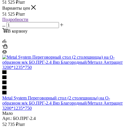
51 525
₽
/шт
Варианты цен
51 525
₽
/шт
Подробности
В корзину
Metal System Переговорный стол (2 столешницы) на О-
образном м/к БО.ПРГ-2.4 Вяз Благородный/Металл Антрацит
3200*1235*750
Мало
Арт.: БО.ПРГ-2.4
52 735
₽
/шт