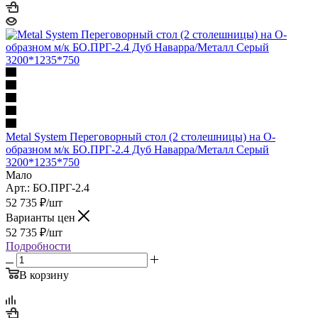
Metal System Переговорный стол (2 столешницы) на О-
образном м/к БО.ПРГ-2.4 Дуб Наварра/Металл Серый
3200*1235*750
Мало
Арт.: БО.ПРГ-2.4
52 735
₽
/шт
Варианты цен
52 735
₽
/шт
Подробности
В корзину