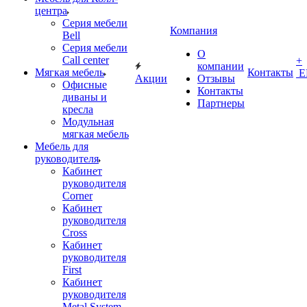
центра
Серия мебели
Компания
Bell
Серия мебели
О
Call center
+
компании
Мягкая мебель
Контакты
Е
Акции
Отзывы
Офисные
Контакты
диваны и
Партнеры
кресла
Модульная
мягкая мебель
Мебель для
руководителя
Кабинет
руководителя
Corner
Кабинет
руководителя
Cross
Кабинет
руководителя
First
Кабинет
руководителя
Metal System