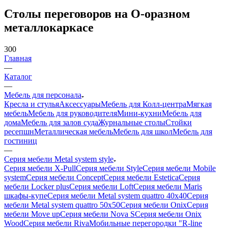
Столы переговоров на О-оразном
металлокаркасе
300
Главная
—
Каталог
—
Мебель для персонала
Кресла и стулья
Аксессуары
Мебель для Колл-центра
Мягкая
мебель
Мебель для руководителя
Мини-кухни
Мебель для
дома
Мебель для залов суда
Журнальные столы
Стойки
ресепшн
Металлическая мебель
Мебель для школ
Мебель для
гостиниц
—
Серия мебели Metal system style
Серия мебели X-Pull
Серия мебели Style
Серия мебели Mobile
system
Серия мебели Concept
Серия мебели Estetica
Серия
мебели Locker plus
Серия мебели Loft
Серия мебели Maris
шкафы-купе
Серия мебели Metal system quattro 40x40
Серия
мебели Metal system quattro 50x50
Серия мебели Onix
Серия
мебели Move up
Серия мебели Nova S
Серия мебели Onix
Wood
Серия мебели Riva
Мобильные перегородки "R-line