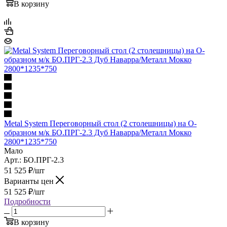
В корзину
Metal System Переговорный стол (2 столешницы) на О-
образном м/к БО.ПРГ-2.3 Дуб Наварра/Металл Мокко
2800*1235*750
Мало
Арт.: БО.ПРГ-2.3
51 525
₽
/шт
Варианты цен
51 525
₽
/шт
Подробности
В корзину