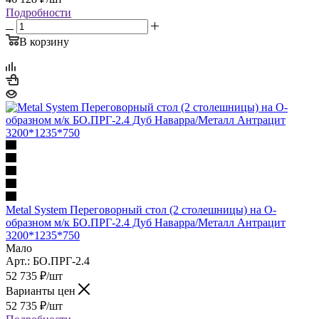
Подробности
В корзину
Metal System Переговорный стол (2 столешницы) на О-
образном м/к БО.ПРГ-2.4 Дуб Наварра/Металл Антрацит
3200*1235*750
Мало
Арт.: БО.ПРГ-2.4
52 735
₽
/шт
Варианты цен
52 735
₽
/шт