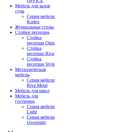
OFFICE
Мебель для залов
суда
Серия мебели
Kodex
Журнальные столы
Стойки ресепшн
Стойка
ресепшн Onix
Стойка
ресепшн Riva
Стойка
ресепшн Style
Металлическая
мебель
Серия мебели
Riva Metal
Мебель для школ
Мебель для
гостиниц
Серия мебели
Light
Серия мебели
Overnight