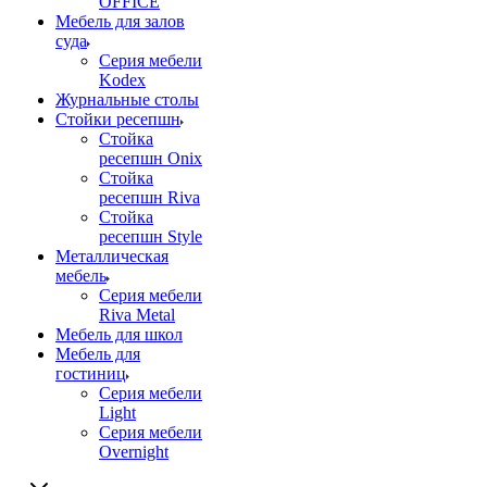
OFFICE
Мебель для залов
суда
Серия мебели
Kodex
Журнальные столы
Стойки ресепшн
Стойка
ресепшн Onix
Стойка
ресепшн Riva
Стойка
ресепшн Style
Металлическая
мебель
Серия мебели
Riva Metal
Мебель для школ
Мебель для
гостиниц
Серия мебели
Light
Серия мебели
Overnight