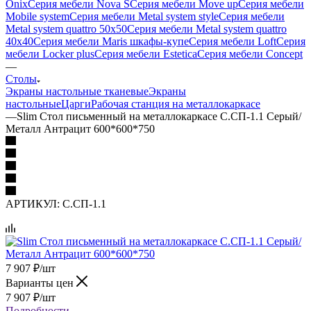
Onix
Серия мебели Nova S
Серия мебели Move up
Серия мебели
Mobile system
Серия мебели Metal system style
Серия мебели
Metal system quattro 50x50
Серия мебели Metal system quattro
40x40
Серия мебели Maris шкафы-купе
Серия мебели Loft
Серия
мебели Locker plus
Серия мебели Estetica
Серия мебели Concept
—
Столы
Экраны настольные тканевые
Экраны
настольные
Царги
Рабочая станция на металлокаркасе
—
Slim Стол письменный на металлокаркасе С.СП-1.1 Серый/
Металл Антрацит 600*600*750
АРТИКУЛ:
С.СП-1.1
7 907
₽
/шт
Варианты цен
7 907
₽
/шт
Подробности