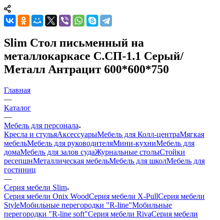
Slim Стол письменный на
металлокаркасе С.СП-1.1 Серый/
Металл Антрацит 600*600*750
Главная
—
Каталог
—
Мебель для персонала
Кресла и стулья
Аксессуары
Мебель для Колл-центра
Мягкая
мебель
Мебель для руководителя
Мини-кухни
Мебель для
дома
Мебель для залов суда
Журнальные столы
Стойки
ресепшн
Металлическая мебель
Мебель для школ
Мебель для
гостиниц
—
Серия мебели Slim
Серия мебели Onix Wood
Серия мебели X-Pull
Серия мебели
Style
Мобильные перегородки "R-line"
Мобильные
перегородки "R-line soft"
Серия мебели Riva
Серия мебели