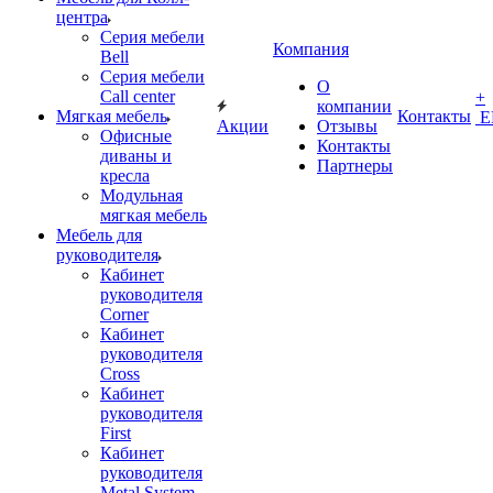
центра
Серия мебели
Компания
Bell
Серия мебели
О
Call center
+
компании
Мягкая мебель
Контакты
Е
Акции
Отзывы
Офисные
Контакты
диваны и
Партнеры
кресла
Модульная
мягкая мебель
Мебель для
руководителя
Кабинет
руководителя
Corner
Кабинет
руководителя
Cross
Кабинет
руководителя
First
Кабинет
руководителя
Metal System