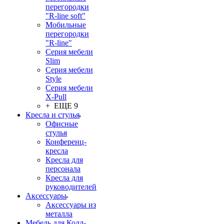
перегородки
"R-line soft"
Мобильные
перегородки
"R-line"
Серия мебели
Slim
Серия мебели
Style
Серия мебели
X-Pull
+ ЕЩЕ 9
Кресла и стулья
Офисные
стулья
Конференц-
кресла
Кресла для
персонала
Кресла для
руководителей
Аксессуары
Аксессуары из
металла
Мебель для Колл-