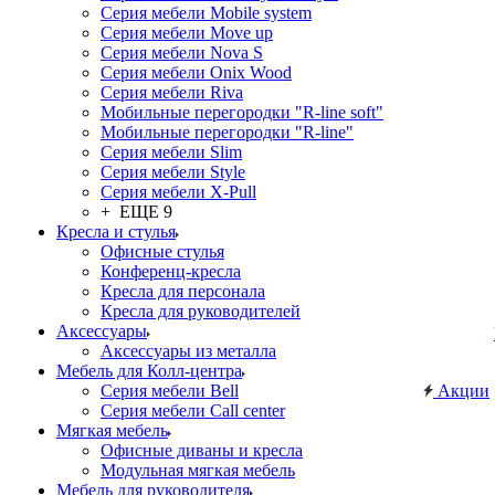
Серия мебели Mobile system
Серия мебели Move up
Серия мебели Nova S
Серия мебели Onix Wood
Серия мебели Riva
Мобильные перегородки "R-line soft"
Мобильные перегородки "R-line"
Серия мебели Slim
Серия мебели Style
Серия мебели X-Pull
+ ЕЩЕ 9
Кресла и стулья
Офисные стулья
Конференц-кресла
Кресла для персонала
Кресла для руководителей
Аксессуары
Аксессуары из металла
Мебель для Колл-центра
Серия мебели Bell
Акции
Серия мебели Call center
Мягкая мебель
Офисные диваны и кресла
Модульная мягкая мебель
Мебель для руководителя