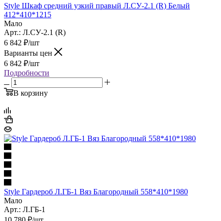
Style Шкаф средний узкий правый Л.СУ-2.1 (R) Белый
412*410*1215
Мало
Арт.: Л.СУ-2.1 (R)
6 842
₽
/шт
Варианты цен
6 842
₽
/шт
Подробности
В корзину
Style Гардероб Л.ГБ-1 Вяз Благородный 558*410*1980
Мало
Арт.: Л.ГБ-1
10 780
₽
/шт