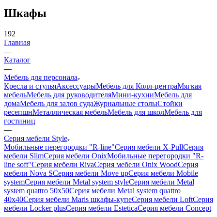
Шкафы
192
Главная
—
Каталог
—
Мебель для персонала
Кресла и стулья
Аксессуары
Мебель для Колл-центра
Мягкая
мебель
Мебель для руководителя
Мини-кухни
Мебель для
дома
Мебель для залов суда
Журнальные столы
Стойки
ресепшн
Металлическая мебель
Мебель для школ
Мебель для
гостиниц
—
Серия мебели Style
Мобильные перегородки "R-line"
Серия мебели X-Pull
Серия
мебели Slim
Серия мебели Onix
Мобильные перегородки "R-
line soft"
Серия мебели Riva
Серия мебели Onix Wood
Серия
мебели Nova S
Серия мебели Move up
Серия мебели Mobile
system
Серия мебели Metal system style
Серия мебели Metal
system quattro 50x50
Серия мебели Metal system quattro
40x40
Серия мебели Maris шкафы-купе
Серия мебели Loft
Серия
мебели Locker plus
Серия мебели Estetica
Серия мебели Concept
—