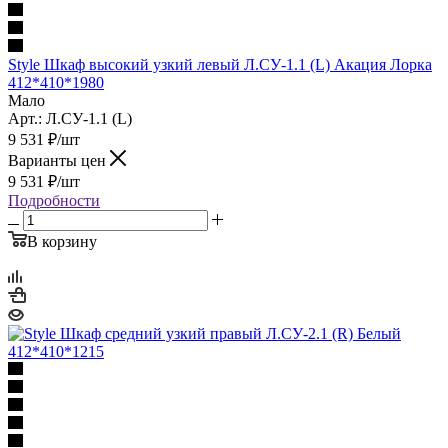
Style Шкаф высокий узкий левый Л.СУ-1.1 (L) Акация Лорка
412*410*1980
Мало
Арт.: Л.СУ-1.1 (L)
9 531
₽
/шт
Варианты цен
9 531
₽
/шт
Подробности
В корзину