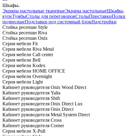
Шкафы
Экраны настольные тканевые
Экраны настольные
Шкафы-
купе
Тумбы
Столы для переговоров
Столы
Приставки
Полки
подвесные
Подставки под системный блок
Надстройки
Стойка ресепшн Style
Стойка ресепшн Riva
Стойка ресепшн Onix
Серия мебели Fit
Серия мебели Riva Metal
Серия мебели Call center
Серия мебели Bell
Серия мебели Kodex
Серия мебели HOME OFFICE
Серия мебели Overnight
Серия мебели Light
Кабинет руководителя Onix Wood Direct
Кабинет руководителя Yalta
Кабинет руководителя Shift
Кабинет руководителя Onix Direct Lux
Кабинет руководителя Onix Direct
Кабинет руководителя Metal System Direct
Кабинет руководителя Cross
Кабинет руководителя Corner
Серия мебели X-Pull