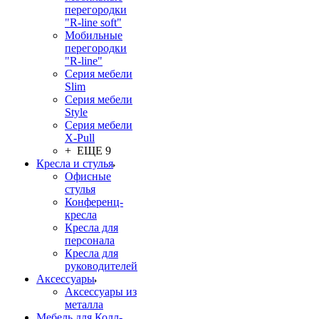
перегородки
"R-line soft"
Мобильные
перегородки
"R-line"
Серия мебели
Slim
Серия мебели
Style
Серия мебели
X-Pull
+ ЕЩЕ 9
Кресла и стулья
Офисные
стулья
Конференц-
кресла
Кресла для
персонала
Кресла для
руководителей
Аксессуары
Аксессуары из
металла
Мебель для Колл-