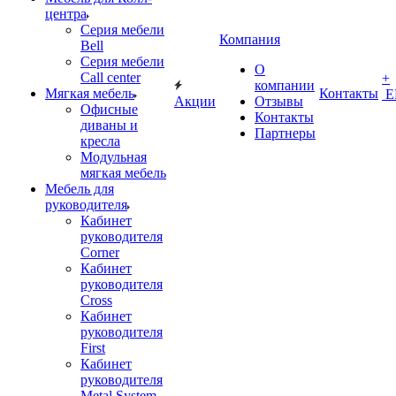
центра
Серия мебели
Компания
Bell
Серия мебели
О
Call center
+
компании
Мягкая мебель
Контакты
Е
Акции
Отзывы
Офисные
Контакты
диваны и
Партнеры
кресла
Модульная
мягкая мебель
Мебель для
руководителя
Кабинет
руководителя
Corner
Кабинет
руководителя
Cross
Кабинет
руководителя
First
Кабинет
руководителя
Metal System