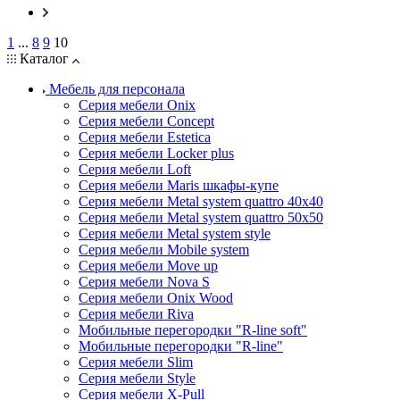
1
...
8
9
10
Каталог
Мебель для персонала
Серия мебели Onix
Серия мебели Concept
Серия мебели Estetica
Серия мебели Locker plus
Серия мебели Loft
Серия мебели Maris шкафы-купе
Серия мебели Metal system quattro 40x40
Серия мебели Metal system quattro 50x50
Серия мебели Metal system style
Серия мебели Mobile system
Серия мебели Move up
Серия мебели Nova S
Серия мебели Onix Wood
Серия мебели Riva
Мобильные перегородки "R-line soft"
Мобильные перегородки "R-line"
Серия мебели Slim
Серия мебели Style
Серия мебели X-Pull