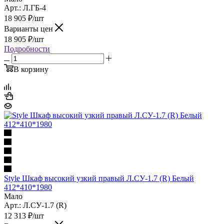
Арт.: Л.ГБ-4
18 905
₽
/шт
Варианты цен
18 905
₽
/шт
Подробности
В корзину
Style Шкаф высокий узкий правый Л.СУ-1.7 (R) Белый
412*410*1980
Мало
Арт.: Л.СУ-1.7 (R)
12 313
₽
/шт