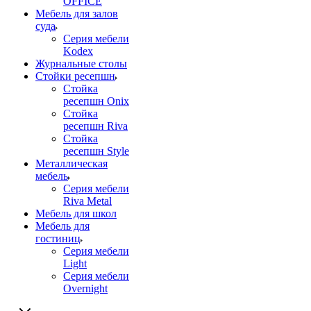
OFFICE
Мебель для залов
суда
Серия мебели
Kodex
Журнальные столы
Стойки ресепшн
Стойка
ресепшн Onix
Стойка
ресепшн Riva
Стойка
ресепшн Style
Металлическая
мебель
Серия мебели
Riva Metal
Мебель для школ
Мебель для
гостиниц
Серия мебели
Light
Серия мебели
Overnight