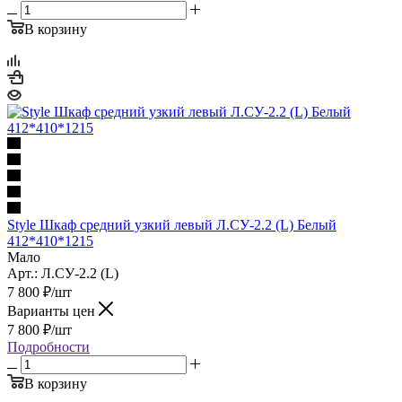
В корзину
Style Шкаф средний узкий левый Л.СУ-2.2 (L) Белый
412*410*1215
Мало
Арт.: Л.СУ-2.2 (L)
7 800
₽
/шт
Варианты цен
7 800
₽
/шт
Подробности
В корзину