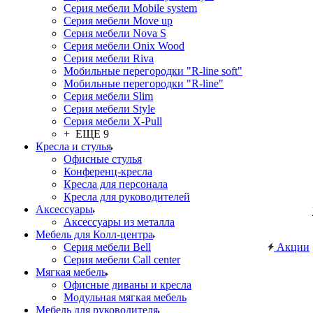
Серия мебели Mobile system
Серия мебели Move up
Серия мебели Nova S
Серия мебели Onix Wood
Серия мебели Riva
Мобильные перегородки "R-line soft"
Мобильные перегородки "R-line"
Серия мебели Slim
Серия мебели Style
Серия мебели X-Pull
+ ЕЩЕ 9
Кресла и стулья
Офисные стулья
Конференц-кресла
Кресла для персонала
Кресла для руководителей
Аксессуары
Аксессуары из металла
Мебель для Колл-центра
Серия мебели Bell
Акции
Серия мебели Call center
Мягкая мебель
Офисные диваны и кресла
Модульная мягкая мебель
Мебель для руководителя