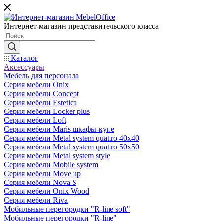
Интернет-магазин представительского класса
Каталог
Аксессуары
Мебель для персонала
Серия мебели Onix
Серия мебели Concept
Серия мебели Estetica
Серия мебели Locker plus
Серия мебели Loft
Серия мебели Maris шкафы-купе
Серия мебели Metal system quattro 40x40
Серия мебели Metal system quattro 50x50
Серия мебели Metal system style
Серия мебели Mobile system
Серия мебели Move up
Серия мебели Nova S
Серия мебели Onix Wood
Серия мебели Riva
Мобильные перегородки "R-line soft"
Мобильные перегородки "R-line"