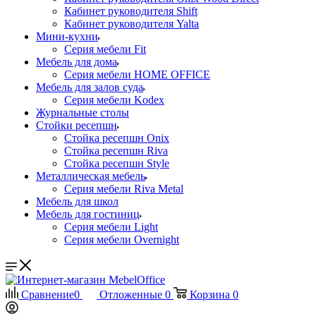
Кабинет руководителя Shift
Кабинет руководителя Yalta
Мини-кухни
Серия мебели Fit
Мебель для дома
Серия мебели HOME OFFICE
Мебель для залов суда
Серия мебели Kodex
Журнальные столы
Стойки ресепшн
Стойка ресепшн Onix
Стойка ресепшн Riva
Стойка ресепшн Style
Металлическая мебель
Серия мебели Riva Metal
Мебель для школ
Мебель для гостиниц
Серия мебели Light
Серия мебели Overnight
Сравнение
0
Отложенные
0
Корзина
0