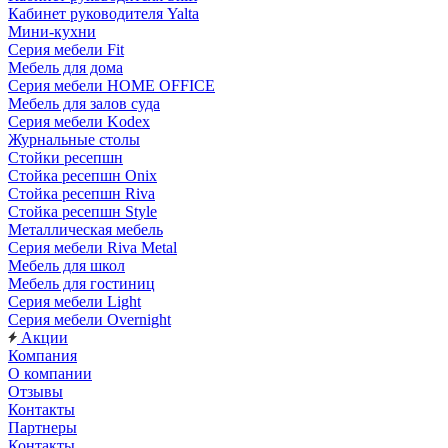
Кабинет руководителя Yalta
Мини-кухни
Серия мебели Fit
Мебель для дома
Серия мебели HOME OFFICE
Мебель для залов суда
Серия мебели Kodex
Журнальные столы
Стойки ресепшн
Стойка ресепшн Onix
Стойка ресепшн Riva
Стойка ресепшн Style
Металлическая мебель
Серия мебели Riva Metal
Мебель для школ
Мебель для гостиниц
Серия мебели Light
Серия мебели Overnight
Акции
Компания
О компании
Отзывы
Контакты
Партнеры
Контакты