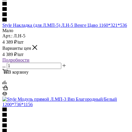
Style Накладка (для Л.МП-5) Л.Н-5 Венге Цаво 1160*321*536
Мало
Арт.: Л.Н-5
4 389
₽
/шт
Варианты цен
4 389
₽
/шт
Подробности
В корзину