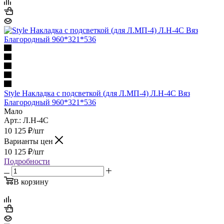
Style Накладка с подсветкой (для Л.МП-4) Л.Н-4С Вяз
Благородный 960*321*536
Мало
Арт.: Л.Н-4С
10 125
₽
/шт
Варианты цен
10 125
₽
/шт
Подробности
В корзину