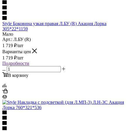
Style Боковина узкая правая Л.БУ (R) Акация Лорка
305*22*1159
Мало
Арт.: Л.БУ (R)
1 719
₽
/шт
Варианты цен
1 719
₽
/шт
Подробности
В корзину