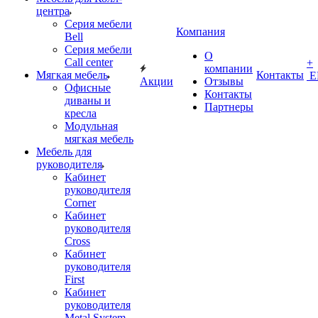
центра
Серия мебели
Компания
Bell
Серия мебели
О
Call center
+
компании
Мягкая мебель
Контакты
Е
Акции
Отзывы
Офисные
Контакты
диваны и
Партнеры
кресла
Модульная
мягкая мебель
Мебель для
руководителя
Кабинет
руководителя
Corner
Кабинет
руководителя
Cross
Кабинет
руководителя
First
Кабинет
руководителя
Metal System