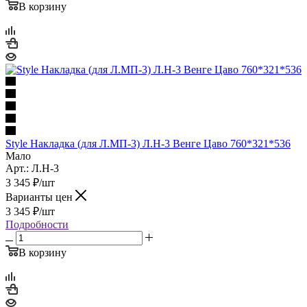
В корзину
Style Накладка (для Л.МП-3) Л.Н-3 Венге Цаво 760*321*536
Мало
Арт.: Л.Н-3
3 345
₽
/шт
Варианты цен
3 345
₽
/шт
Подробности
В корзину