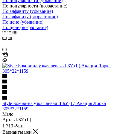
По популярности (убывание)
По популярности (возрастание)
По алфавиту (убывание)
По алфавиту (возрастание)
По цене (убывание)
По цене (возрастание)
Style Боковина узкая левая Л.БУ (L) Акация Лорка
305*22*1159
Мало
Арт.: Л.БУ (L)
1 719
₽
/шт
Варианты цен