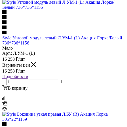
Style Угловой модуль левый Л.УМ-1 (L) Акация Лорка/Белый
736*736*1156
Мало
Арт.: Л.УМ-1 (L)
16 258
₽
/шт
Варианты цен
16 258
₽
/шт
Подробности
В корзину