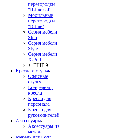
перегородки
"R-line soft"
Мобильные
перегородки
"R-line"
Серия мебели
Slim
Серия мебели
Style
Серия мебели
X-Pull
+ ЕЩЕ 9
Кресла и стулья
Офисные
стулья
Конференц-
кресла
Кресла для
персонала
Кресла для
руководителей
Аксессуары
Аксессуары из
металла
Мебель для Колл-