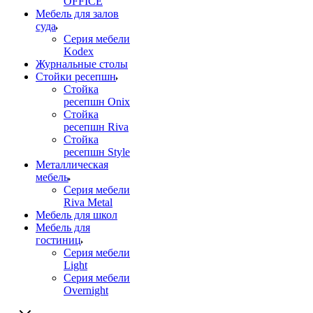
OFFICE
Мебель для залов
суда
Серия мебели
Kodex
Журнальные столы
Стойки ресепшн
Стойка
ресепшн Onix
Стойка
ресепшн Riva
Стойка
ресепшн Style
Металлическая
мебель
Серия мебели
Riva Metal
Мебель для школ
Мебель для
гостиниц
Серия мебели
Light
Серия мебели
Overnight