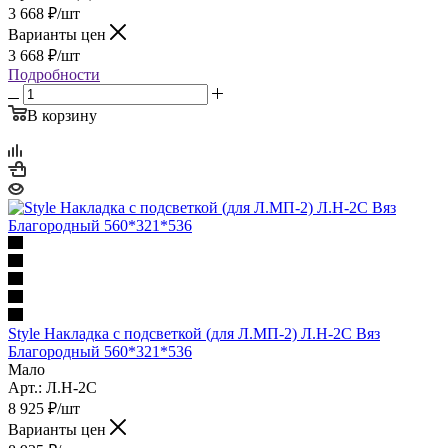
3 668
₽
/шт
Варианты цен
3 668
₽
/шт
Подробности
В корзину
Style Накладка с подсветкой (для Л.МП-2) Л.Н-2С Вяз
Благородный 560*321*536
Мало
Арт.: Л.Н-2С
8 925
₽
/шт
Варианты цен