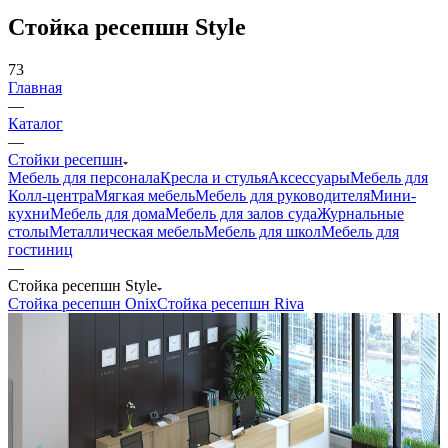
Стойка ресепшн Style
73
Главная
—
Каталог
—
Стойки ресепшн
Мебель для персонала
Кресла и стулья
Аксессуары
Мебель для
Колл-центра
Мягкая мебель
Мебель для руководителя
Мини-
кухни
Мебель для дома
Мебель для залов суда
Журнальные
столы
Металлическая мебель
Мебель для школ
Мебель для
гостиниц
—
Стойка ресепшн Style
Стойка ресепшн Onix
Стойка ресепшн Riva