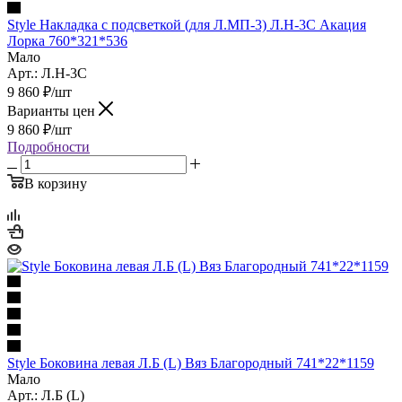
Style Накладка с подсветкой (для Л.МП-3) Л.Н-3С Акация
Лорка 760*321*536
Мало
Арт.: Л.Н-3С
9 860
₽
/шт
Варианты цен
9 860
₽
/шт
Подробности
В корзину
Style Боковина левая Л.Б (L) Вяз Благородный 741*22*1159
Мало
Арт.: Л.Б (L)