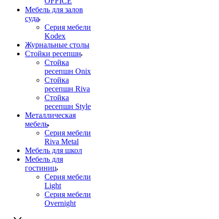
OFFICE
Мебель для залов
суда
Серия мебели
Kodex
Журнальные столы
Стойки ресепшн
Стойка
ресепшн Onix
Стойка
ресепшн Riva
Стойка
ресепшн Style
Металлическая
мебель
Серия мебели
Riva Metal
Мебель для школ
Мебель для
гостиниц
Серия мебели
Light
Серия мебели
Overnight