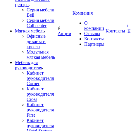
центра
Серия мебели
Компания
Bell
Серия мебели
О
Call center
+
компании
Мягкая мебель
Контакты
Е
Акции
Отзывы
Офисные
Контакты
диваны и
Партнеры
кресла
Модульная
мягкая мебель
Мебель для
руководителя
Кабинет
руководителя
Corner
Кабинет
руководителя
Cross
Кабинет
руководителя
First
Кабинет
руководителя
Metal System