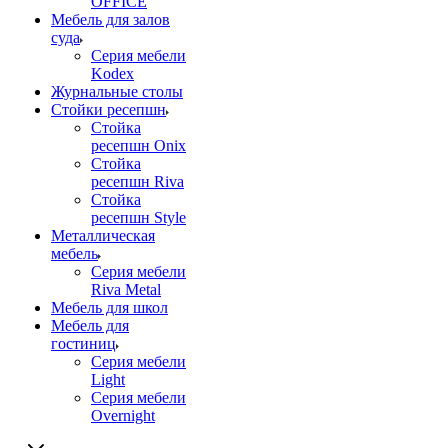
OFFICE
Мебель для залов
суда
Серия мебели
Kodex
Журнальные столы
Стойки ресепшн
Стойка
ресепшн Onix
Стойка
ресепшн Riva
Стойка
ресепшн Style
Металлическая
мебель
Серия мебели
Riva Metal
Мебель для школ
Мебель для
гостиниц
Серия мебели
Light
Серия мебели
Overnight