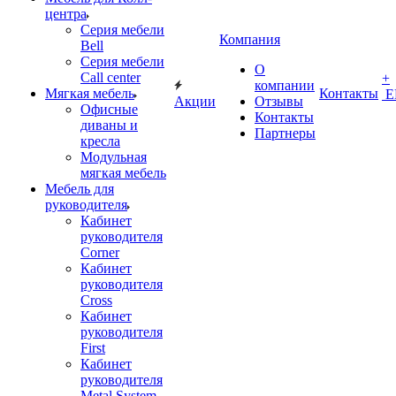
центра
Серия мебели
Компания
Bell
Серия мебели
О
Call center
+
компании
Мягкая мебель
Контакты
Е
Акции
Отзывы
Офисные
Контакты
диваны и
Партнеры
кресла
Модульная
мягкая мебель
Мебель для
руководителя
Кабинет
руководителя
Corner
Кабинет
руководителя
Cross
Кабинет
руководителя
First
Кабинет
руководителя
Metal System