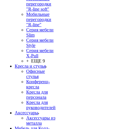
перегородки
"R-line soft"
Мобильные
перегородки
"R-line"
Серия мебели
Slim
Серия мебели
Style
Серия мебели
X-Pull
+ ЕЩЕ 9
Кресла и стулья
Офисные
стулья
Конференц-
кресла
Кресла для
персонала
Кресла для
руководителей
Аксессуары
Аксессуары из
металла
Мебель для Колл-