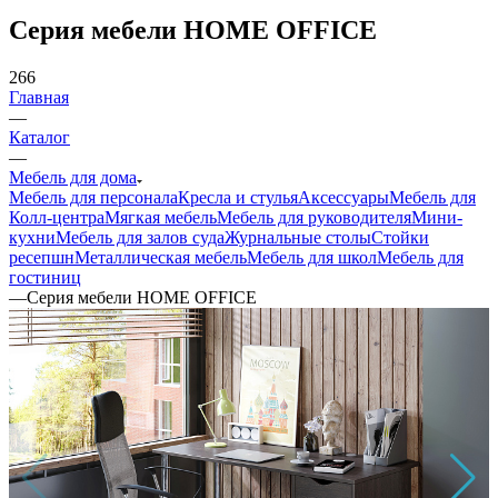
Серия мебели HOME OFFICE
266
Главная
—
Каталог
—
Мебель для дома
Мебель для персонала
Кресла и стулья
Аксессуары
Мебель для
Колл-центра
Мягкая мебель
Мебель для руководителя
Мини-
кухни
Мебель для залов суда
Журнальные столы
Стойки
ресепшн
Металлическая мебель
Мебель для школ
Мебель для
гостиниц
—
Серия мебели HOME OFFICE