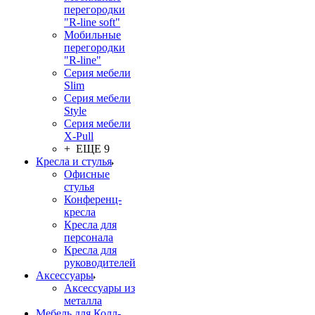
перегородки
"R-line soft"
Мобильные
перегородки
"R-line"
Серия мебели
Slim
Серия мебели
Style
Серия мебели
X-Pull
+ ЕЩЕ 9
Кресла и стулья
Офисные
стулья
Конференц-
кресла
Кресла для
персонала
Кресла для
руководителей
Аксессуары
Аксессуары из
металла
Мебель для Колл-