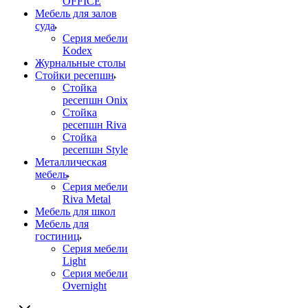
OFFICE
Мебель для залов
суда
Серия мебели
Kodex
Журнальные столы
Стойки ресепшн
Стойка
ресепшн Onix
Стойка
ресепшн Riva
Стойка
ресепшн Style
Металлическая
мебель
Серия мебели
Riva Metal
Мебель для школ
Мебель для
гостиниц
Серия мебели
Light
Серия мебели
Overnight