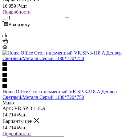
16 959
₽
/шт
Подробности
В корзину
Home Office Стол письменный VR.SP-3-118.A Денвер
Светлый/Металл Серый 1180*720*750
Мало
Арт.: VR.SP-3-118.A
14 714
₽
/шт
Варианты цен
14 714
₽
/шт
Подробности