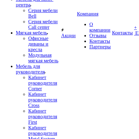
центра
Серия мебели
Компания
Bell
Серия мебели
О
Call center
+
компании
Мягкая мебель
Контакты
Е
Акции
Отзывы
Офисные
Контакты
диваны и
Партнеры
кресла
Модульная
мягкая мебель
Мебель для
руководителя
Кабинет
руководителя
Corner
Кабинет
руководителя
Cross
Кабинет
руководителя
First
Кабинет
руководителя
Metal System