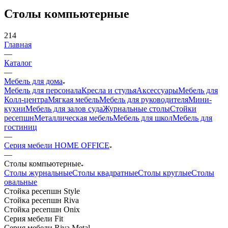
Столы компьютерные
214
Главная
—
Каталог
—
Мебель для дома
Мебель для персонала
Кресла и стулья
Аксессуары
Мебель для
Колл-центра
Мягкая мебель
Мебель для руководителя
Мини-
кухни
Мебель для залов суда
Журнальные столы
Стойки
ресепшн
Металлическая мебель
Мебель для школ
Мебель для
гостиниц
—
Серия мебели HOME OFFICE
—
Столы компьютерные
Столы журнальные
Столы квадратные
Столы круглые
Столы
овальные
Стойка ресепшн Style
Стойка ресепшн Riva
Стойка ресепшн Onix
Серия мебели Fit
Серия мебели Riva Metal