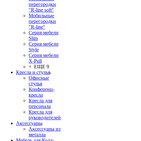
перегородки
"R-line soft"
Мобильные
перегородки
"R-line"
Серия мебели
Slim
Серия мебели
Style
Серия мебели
X-Pull
+ ЕЩЕ 9
Кресла и стулья
Офисные
стулья
Конференц-
кресла
Кресла для
персонала
Кресла для
руководителей
Аксессуары
Аксессуары из
металла
Мебель для Колл-