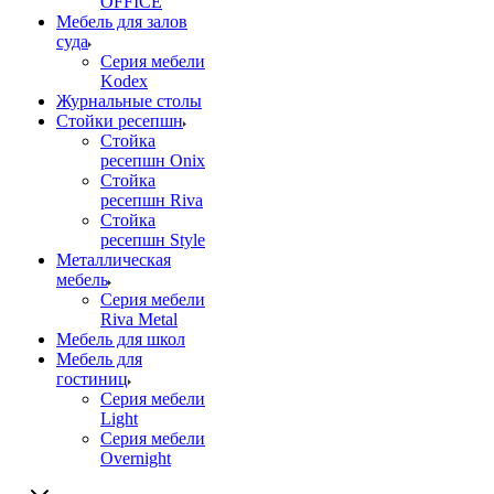
OFFICE
Мебель для залов
суда
Серия мебели
Kodex
Журнальные столы
Стойки ресепшн
Стойка
ресепшн Onix
Стойка
ресепшн Riva
Стойка
ресепшн Style
Металлическая
мебель
Серия мебели
Riva Metal
Мебель для школ
Мебель для
гостиниц
Серия мебели
Light
Серия мебели
Overnight