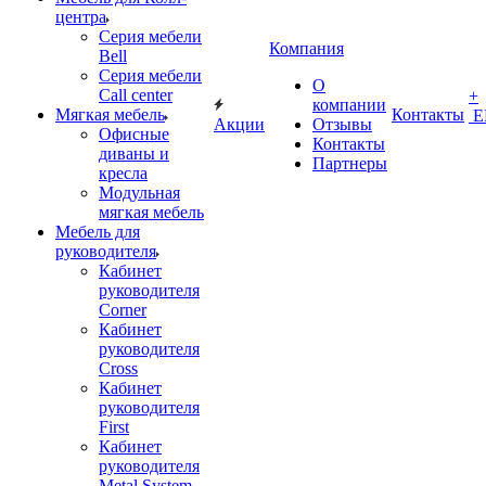
центра
Серия мебели
Компания
Bell
Серия мебели
О
Call center
+
компании
Мягкая мебель
Контакты
Е
Акции
Отзывы
Офисные
Контакты
диваны и
Партнеры
кресла
Модульная
мягкая мебель
Мебель для
руководителя
Кабинет
руководителя
Corner
Кабинет
руководителя
Cross
Кабинет
руководителя
First
Кабинет
руководителя
Metal System