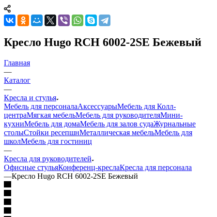
Кресло Hugo RCH 6002-2SE Бежевый
Главная
—
Каталог
—
Кресла и стулья
Мебель для персонала
Аксессуары
Мебель для Колл-
центра
Мягкая мебель
Мебель для руководителя
Мини-
кухни
Мебель для дома
Мебель для залов суда
Журнальные
столы
Стойки ресепшн
Металлическая мебель
Мебель для
школ
Мебель для гостиниц
—
Кресла для руководителей
Офисные стулья
Конференц-кресла
Кресла для персонала
—
Кресло Hugo RCH 6002-2SE Бежевый