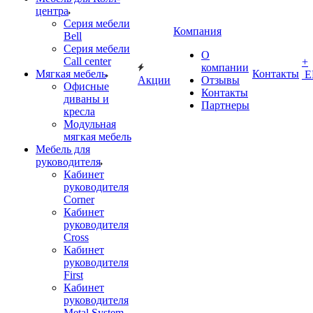
центра
Серия мебели
Компания
Bell
Серия мебели
О
Call center
+
компании
Мягкая мебель
Контакты
Е
Акции
Отзывы
Офисные
Контакты
диваны и
Партнеры
кресла
Модульная
мягкая мебель
Мебель для
руководителя
Кабинет
руководителя
Corner
Кабинет
руководителя
Cross
Кабинет
руководителя
First
Кабинет
руководителя
Metal System