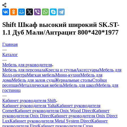
Shift Шкаф высокий широкий SK.ST-
1.1 Дуб Мали/Антрацит 800*420*1977
Главная
—
Каталог
—
Мебель для руководителя
Мебель для персонала
Кресла и стулья
Аксессуары
Мебель для
Колл-центра
Мягкая мебель
Мини-кухни
Мебель для
дома
Мебель для залов суда
Журнальные столы
Стойки
ресепшн
Металлическая мебель
Мебель для школ
Мебель для
гостиниц
—
Кабинет руководителя Shift
Кабинет руководителя Yalta
Кабинет руководителя
Corner
Кабинет руководителя Onix Wood Direct
Кабинет
руководителя Onix Direct
Кабинет руководителя Onix Direct
Lux
Кабинет руководителя Metal System Direct
Кабинет
руководителя First
Кабинет руководителя Cross