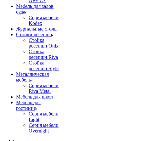
OFFICE
Мебель для залов
суда
Серия мебели
Kodex
Журнальные столы
Стойки ресепшн
Стойка
ресепшн Onix
Стойка
ресепшн Riva
Стойка
ресепшн Style
Металлическая
мебель
Серия мебели
Riva Metal
Мебель для школ
Мебель для
гостиниц
Серия мебели
Light
Серия мебели
Overnight