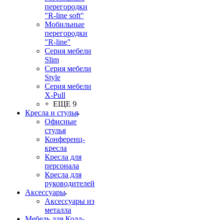
перегородки
"R-line soft"
Мобильные
перегородки
"R-line"
Серия мебели
Slim
Серия мебели
Style
Серия мебели
X-Pull
+ ЕЩЕ 9
Кресла и стулья
Офисные
стулья
Конференц-
кресла
Кресла для
персонала
Кресла для
руководителей
Аксессуары
Аксессуары из
металла
Мебель для Колл-